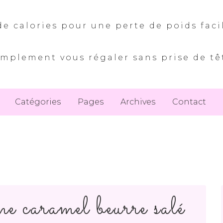
e calories pour une perte de poids faci
implement vous régaler sans prise de tê
Catégories
Pages
Archives
Contact
me caramel beurre salé