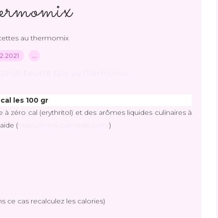
hermomix
ettes au thermomix
.12.2021
…
cal les 100 gr 
e à zéro cal (erythritol) et des arômes liquides culinaires à
aide (
https://www.culinaide.com/
)
s ce cas recalculez les calories)