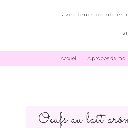
avec leurs nombres d
s
Accueil
A propos de moi
Oeufs au lait arô