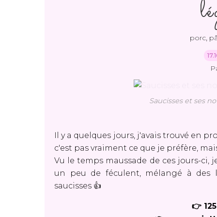
l
,
porc
pâ
17.
P
Saucisses et ses no
Il y a quelques jours, j'avais trouvé en
c'est pas vraiment ce que je préfère, m
Vu le temps maussade de ces jours-ci, j
un peu de féculent, mélangé à des lé
saucisses 👍
👉 125