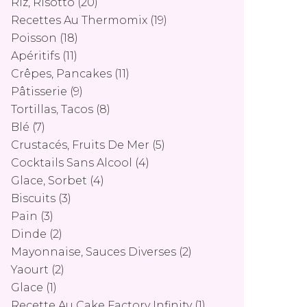
Riz, Risotto
(20)
Recettes Au Thermomix
(19)
Poisson
(18)
Apéritifs
(11)
Crêpes, Pancakes
(11)
Pâtisserie
(9)
Tortillas, Tacos
(8)
Blé
(7)
Crustacés, Fruits De Mer
(5)
Cocktails Sans Alcool
(4)
Glace, Sorbet
(4)
Biscuits
(3)
Pain
(3)
Dinde
(2)
Mayonnaise, Sauces Diverses
(2)
Yaourt
(2)
Glace
(1)
Recette Au Cake Factory Infinity
(1)