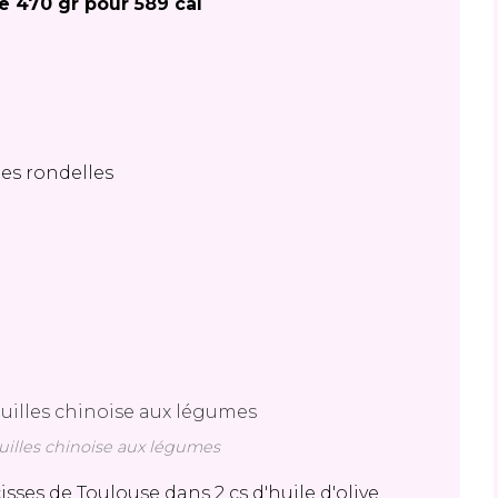
e 470 gr pour 589 cal
ies rondelles
uilles chinoise aux légumes
isses de Toulouse dans 2 cs d'huile d'olive