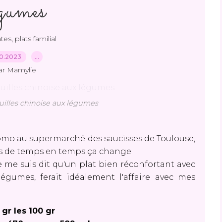
égumes
,
tes
plats familial
10.2023
…
ar Mamylie
uilles chinoise aux légumes
 promo au supermarché des saucisses de Toulouse,
ais de temps en temps ça change
e me suis dit qu'un plat bien réconfortant avec
gumes, ferait idéalement l'affaire avec mes
 gr les 100 gr