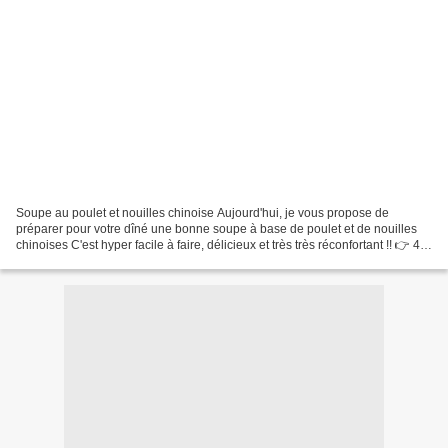
Soupe au poulet et nouilles chinoise Aujourd'hui, je vous propose de
préparer pour votre dîné une bonne soupe à base de poulet et de nouilles
chinoises C'est hyper facile à faire, délicieux et très très réconfortant !! 👉 48
cal les 100 gr Pour 2 à 4...