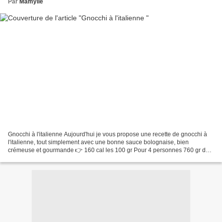
Par
Mamylie
Gnocchi à l'italienne Aujourd'hui je vous propose une recette de gnocchi à
l'italienne, tout simplement avec une bonne sauce bolognaise, bien
crémeuse et gourmande 👉 160 cal les 100 gr Pour 4 personnes 760 gr de
gnocchi 500 gr de viande haché 15%mg 400...