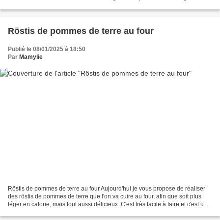
d'escalopes de poulet 450 gr de...
Röstis de pommes de terre au four
Publié le 08/01/2025 à 18:50
Par
Mamylie
Röstis de pommes de terre au four Aujourd'hui je vous propose de réaliser
des röstis de pommes de terre que l'on va cuire au four, afin que soit plus
léger en calorie, mais tout aussi délicieux. C'est très facile à faire et c'est un
accompagnement qui...