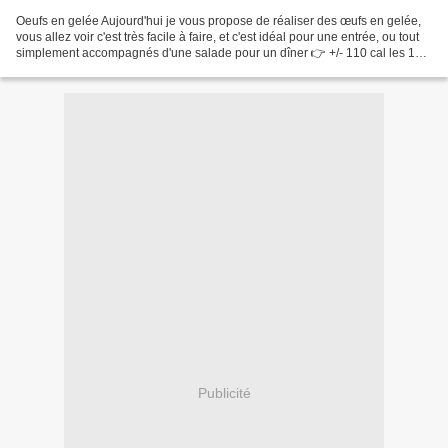
Oeufs en gelée Aujourd'hui je vous propose de réaliser des œufs en gelée,
vous allez voir c'est très facile à faire, et c'est idéal pour une entrée, ou tout
simplement accompagnés d'une salade pour un dîner 👉 +/- 110 cal les 100
gr Pour 6 œufs en gelée...
Publicité