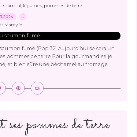
,
,
ats familial
légumes
pommes de terre
03.2024
…
ar Mamylie
 saumon fumé (Pop 32) Aujourd'hui se sera un
ques pommes de terre Pour la gourmandise je
mé, et bien sûre une béchamel au fromage
t ses pommes de terre