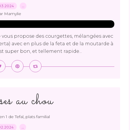
03.2024
…
ar Mamylie
 je vous propose des courgettes, mélangées avec
rta) avec en plus de la feta et de la moutarde à
st super bon, et tellement rapide...
ses au chou
,
en 1 de Tefal
plats familial
02.2024
…