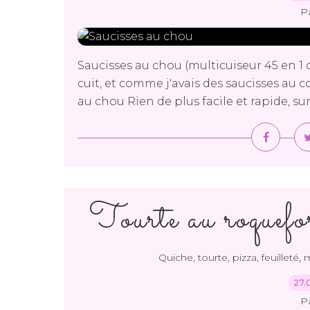
P
Saucisses au chou (multicuiseur 45 en 1 
cuit, et comme j'avais des saucisses au con
au chou Rien de plus facile et rapide, su
Tourte au roquefo
,
Quiche, tourte, pizza, feuilleté
m
27.
P