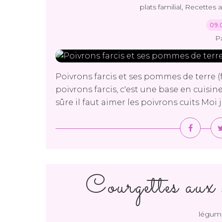
,
plats familial
Recettes 
09.
P
Poivrons farcis et ses pommes de terre 
poivrons farcis, c'est une base en cuisine, 
sûre il faut aimer les poivrons cuits Moi
Courgettes aux s
légum