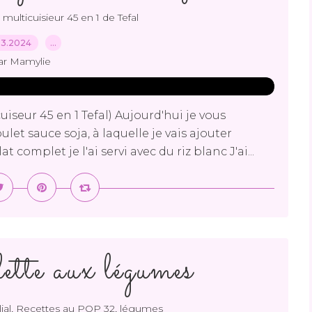
,
multicuisieur 45 en 1 de Tefal
03.2024
…
ar Mamylie
iseur 45 en 1 Tefal) Aujourd'hui je vous
et sauce soja, à laquelle je vais ajouter
complet je l'ai servi avec du riz blanc J'ai...
ette aux légumes
,
,
ial
Recettes au POP 32
légumes