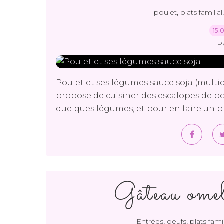
,
poulet
plats familial
15.
P
Poulet et ses légumes sauce soja (multicu
propose de cuisiner des escalopes de poul
quelques légumes, et pour en faire un plat 
Gâteau omel
,
,
Entrées
oeufs
plats famil