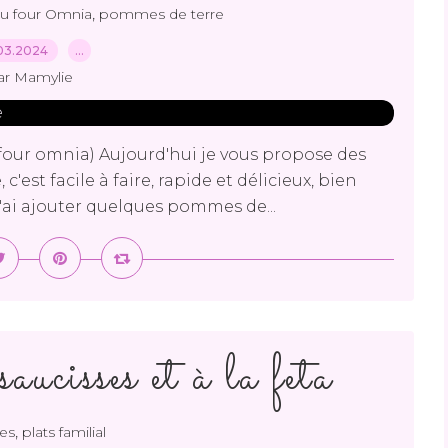
,
au four Omnia
pommes de terre
03.2024
…
ar Mamylie
(four omnia) Aujourd'hui je vous propose des
c'est facile à faire, rapide et délicieux, bien
 j'ai ajouter quelques pommes de...
aucisses et à la feta
,
es
plats familial