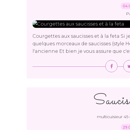
04.
P
Courgettes aux saucisses et à la feta Si
quelques morceaux de saucisses (style He
l'ancienne Et bien je vous assure que c'e
Saucis
multicuisieur 45 
29.