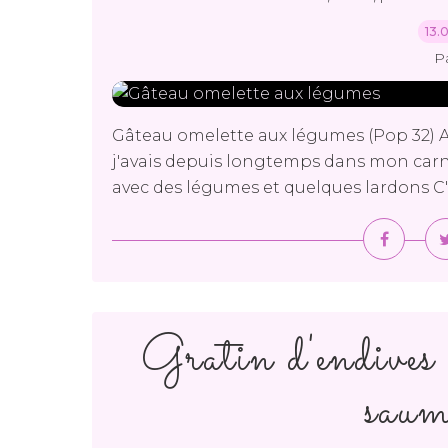
13.
P
Gâteau omelette aux légumes (Pop 32) A
j'avais depuis longtemps dans mon carnet
avec des légumes et quelques lardons C'es
Gratin d'endives 
saum