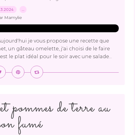
03.2024
…
ar Mamylie
ujourd'hui je vous propose une recette que
, un gâteau omelette, j'ai choisi de le faire
t le plat idéal pour le soir avec une salade...
et pommes de terre au
on fumé