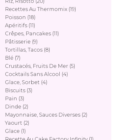
Riz, Risotto
(20)
Recettes Au Thermomix
(19)
Poisson
(18)
Apéritifs
(11)
Crêpes, Pancakes
(11)
Pâtisserie
(9)
Tortillas, Tacos
(8)
Blé
(7)
Crustacés, Fruits De Mer
(5)
Cocktails Sans Alcool
(4)
Glace, Sorbet
(4)
Biscuits
(3)
Pain
(3)
Dinde
(2)
Mayonnaise, Sauces Diverses
(2)
Yaourt
(2)
Glace
(1)
Recette Au Cake Factory Infinity
(1)