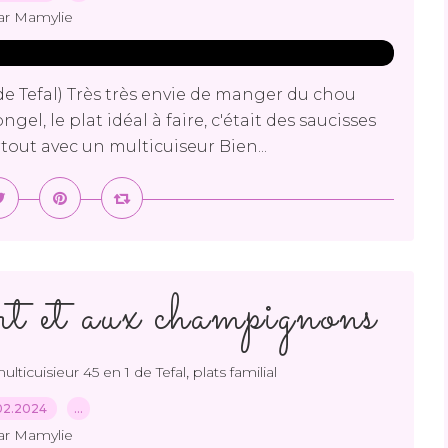
ar Mamylie
de Tefal) Très très envie de manger du chou
gel, le plat idéal à faire, c'était des saucisses
rtout avec un multicuiseur Bien...
rt et aux champignons
,
ulticuisieur 45 en 1 de Tefal
plats familial
02.2024
…
ar Mamylie