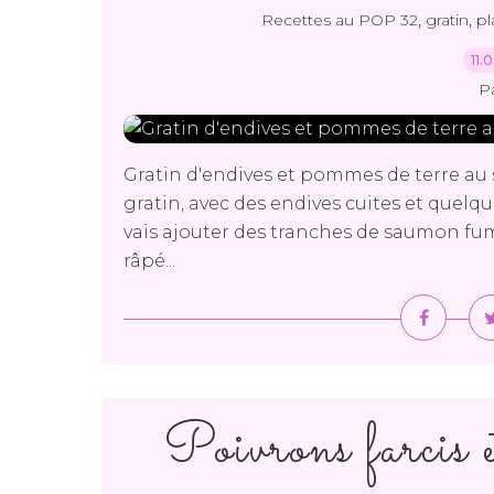
,
,
Recettes au POP 32
gratin
pl
11.
P
Gratin d'endives et pommes de terre au
gratin, avec des endives cuites et quel
vais ajouter des tranches de saumon fu
râpé...
Poivrons farcis e