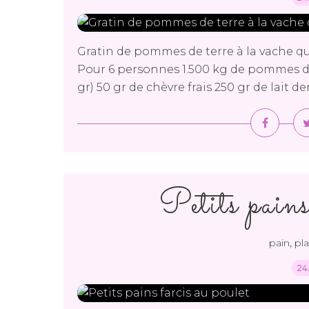
Gratin de pommes de terre à la vache qui 
Pour 6 personnes 1.500 kg de pommes de 
gr) 50 gr de chèvre frais 250 gr de lait d
Petits pains
,
pain
pla
24