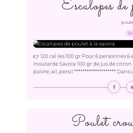
Escalopes de 
poule
24
👉 120 cal les 100 gr Pour 6 personnes 6 
moutarde Savora 100 gr de jus de citron 
poivre, ail, persil ******************** Dan
Poulet crou