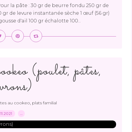
 Pour la pâte : 30 gr de beurre fondu 250 gr de
0 gr de levure instantanée sèche 1 œuf (56 gr)
ousse d'ail 100 gr échalotte 100...
okeo (poulet, pâtes,
ivrons)
,
ttes au cookeo
plats familial
.11.2021
…