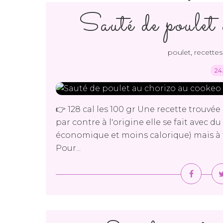
Sauté de poulet 
,
poulet
recette
24
👉 128 cal les 100 gr Une recette trouvé
par contre à l'origine elle se fait avec d
économique et moins calorique) mais à t
Pour...