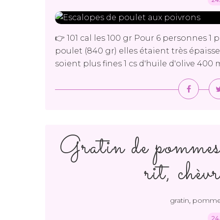
👉 101 cal les 100 gr Pour 6 personnes 1 
poulet (840 gr) elles étaient très épaiss
soient plus fines 1 cs d'huile d'olive 400 m
Gratin de pommes d
rit, chèv
,
gratin
pommes
24