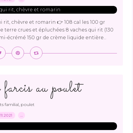
rit, chèvre et romarin 👉 108 cal les 100 gr
terre crues et épluchées 8 vaches qui rit (130
emi-écrémé 150 gr de crème liquide entière...
 farcis au poulet
,
ts familial
poulet
.11.2021
…