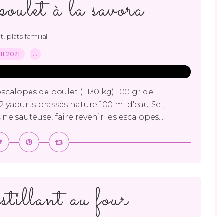
poulet à la savora
,
t
plats familial
.11.2021
…
escalopes de poulet (1.130 kg) 100 gr de
2 yaourts brassés nature 100 ml d'eau Sel,
s une sauteuse, faire revenir les escalopes...
stillant au four