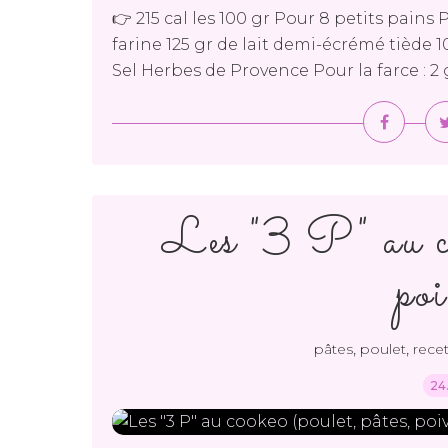
👉 215 cal les 100 gr Pour 8 petits pains
farine 125 gr de lait demi-écrémé tiède 1
Sel Herbes de Provence Pour la farce : 2 g
Les "3 P" au co
po
,
,
pâtes
poulet
rece
24