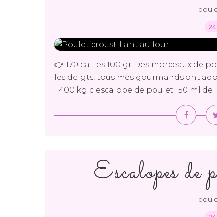
poule
24
👉 170 cal les 100 gr Des morceaux de pou
les doigts, tous mes gourmands ont ador
1.400 kg d'escalope de poulet 150 ml de l
Escalopes de p
poule
24