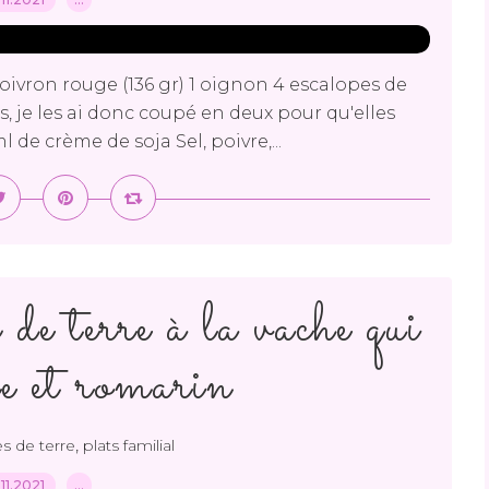
poivron rouge (136 gr) 1 oignon 4 escalopes de
es, je les ai donc coupé en deux pour qu'elles
l de crème de soja Sel, poivre,...
e terre à la vache qui
re et romarin
,
 de terre
plats familial
.11.2021
…