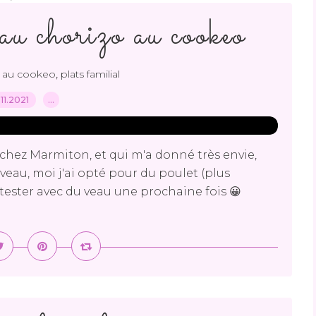
au chorizo au cookeo
,
s au cookeo
plats familial
.11.2021
…
e chez Marmiton, et qui m'a donné très envie,
u veau, moi j'ai opté pour du poulet (plus
ester avec du veau une prochaine fois 😀