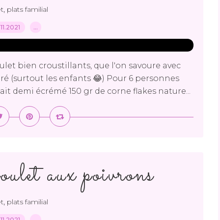
,
t
plats familial
.11.2021
…
let bien croustillants, que l'on savoure avec
é (surtout les enfants 😂) Pour 6 personnes
ait demi écrémé 150 gr de corne flakes nature...
oulet aux poivrons
,
t
plats familial
.11.2021
…