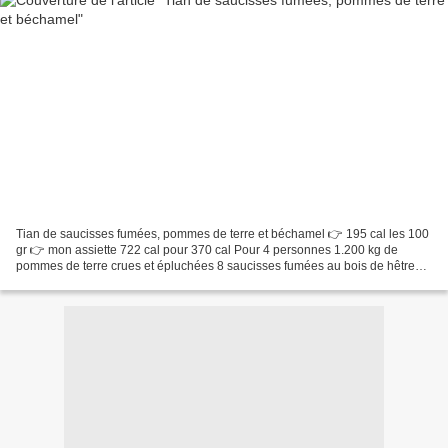
Tian de saucisses fumées, pommes de terre et béchamel 👉 195 cal les 100
gr 👉 mon assiette 722 cal pour 370 cal Pour 4 personnes 1.200 kg de
pommes de terre crues et épluchées 8 saucisses fumées au bois de hêtre
pour moi (720 gr) 60 gr de farine 1 litre...