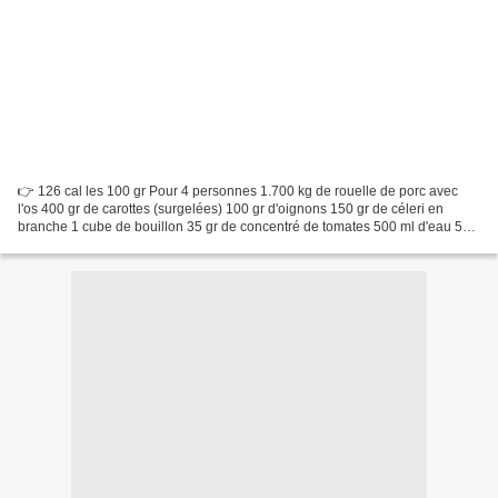
👉 126 cal les 100 gr Pour 4 personnes 1.700 kg de rouelle de porc avec
l'os 400 gr de carottes (surgelées) 100 gr d'oignons 150 gr de céleri en
branche 1 cube de bouillon 35 gr de concentré de tomates 500 ml d'eau 50
gr de miel 20 ml de sauce soja Sel,...