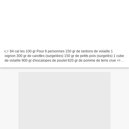
👉 84 cal les 100 gr Pour 6 personnes 150 gr de lardons de volaille 1
oignon 300 gr de carottes (surgelées) 150 gr de petits pois (surgelés) 1 cube
de volaille 900 gr d'escalopes de poulet 820 gr de pomme de terre crue +/-
300 ml d'eau Sel, poivre, épices...