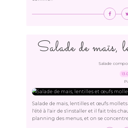
Salade de maïs, le
Salade compo
13.
P
Salade de maïs, lentilles et œufs mollet
l'été à l'air de s'installer et il fait très
planning des menus, et on se concentre 