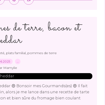
s de terre, bacon et
heddar
,
,
eté
plats familial
pommes de terre
06.2025
…
ar Mamylie
ddar 😍 Bonsoir mes Gourmands(es) 😍 Il fait
, alors je me lance dans une recette de tarte
con et bien sûre du fromage bien coulant