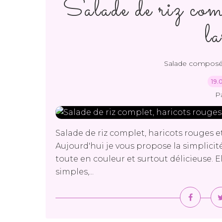
Salade de riz comp
l
Salade compos
19.
P
Salade de riz complet, haricots rouges 
Aujourd'hui je vous propose la simplicité
toute en couleur et surtout délicieuse. 
simples,...