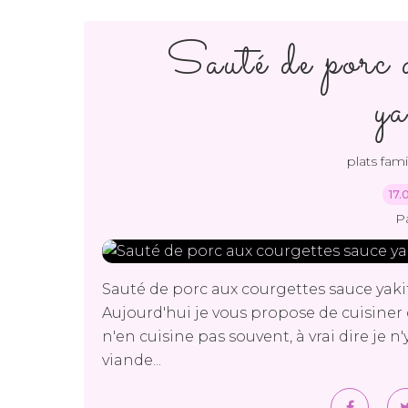
Sauté de porc a
ya
plats famil
17.
P
Sauté de porc aux courgettes sauce yak
Aujourd'hui je vous propose de cuisiner 
n'en cuisine pas souvent, à vrai dire je 
viande...