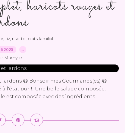
let, haricots rouges et
ardons
,
,
ée
riz, risotto
plats familial
06.2025
…
ar Mamylie
et lardons 😍 Bonsoir mes Gourmands(es) 😍
 à l'état pur !! Une belle salade composée,
Elle est composée avec des ingrédients