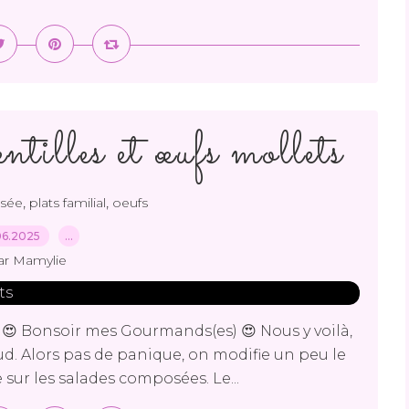
ntilles et œufs mollets
,
,
sée
plats familial
oeufs
06.2025
…
ar Mamylie
s 😍 Bonsoir mes Gourmands(es) 😍 Nous y voilà,
 chaud. Alors pas de panique, on modifie un peu le
sur les salades composées. Le...