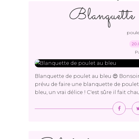
Blanquette d
poule
20.
P
Blanquette de poulet au bleu 😍 Bonsoir
prévu de faire une blanquette de poulet
bleu, un vrai délice ! C'est sûre il fait c