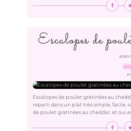
Escalopes de poule
plats 
07.
P
Escalopes de poulet gratinées au chedd
reparti dans un plat très simple, facile,
de poulet gratinées au cheddar, et oui e