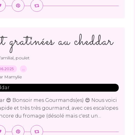
t gratinées au cheddar
,
familial
poulet
06.2025
…
ar Mamylie
ar 😍 Bonsoir mes Gourmands(es) 😍 Nous voici
 rapide et très très gourmand, avec ces escalopes
ncore du fromage (désolé mais c'est un...