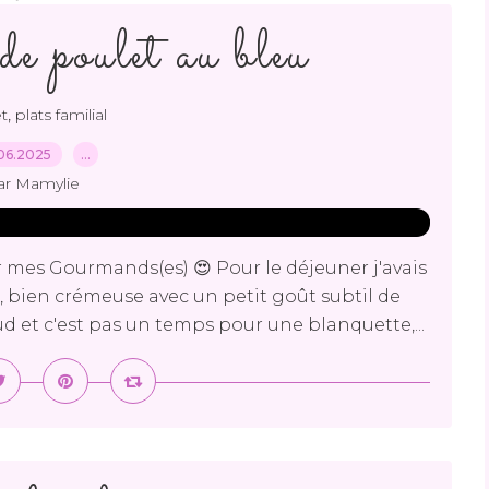
e poulet au bleu
,
t
plats familial
06.2025
…
ar Mamylie
 mes Gourmands(es) 😍 Pour le déjeuner j'avais
, bien crémeuse avec un petit goût subtil de
haud et c'est pas un temps pour une blanquette,...