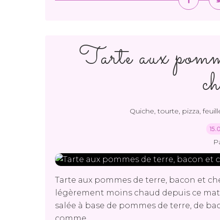
Tarte aux pomme
c
Quiche, tourte, pizza, feuill
15.
P
Tarte aux pommes de terre, bacon et che
légèrement moins chaud depuis ce matin
salée à base de pommes de terre, de ba
comme...