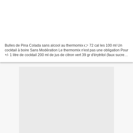
Bulles de Pina Colada sans alcool au thermomix 👉 72 cal les 100 ml Un
cocktail à boire Sans Modération Le thermomix n'est pas une obligation Pour
+/- 1 litre de cocktail 200 ml de jus de citron vert 39 gr d'érytritol (faux sucre à
zéro calorie) 200 gr...