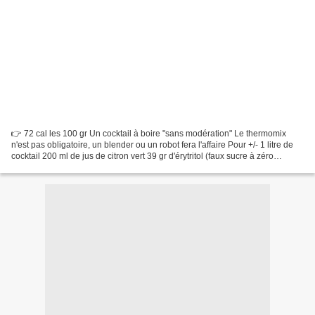
👉 72 cal les 100 gr Un cocktail à boire "sans modération" Le thermomix
n'est pas obligatoire, un blender ou un robot fera l'affaire Pour +/- 1 litre de
cocktail 200 ml de jus de citron vert 39 gr d'érytritol (faux sucre à zéro
calorie) 200 gr de lait...