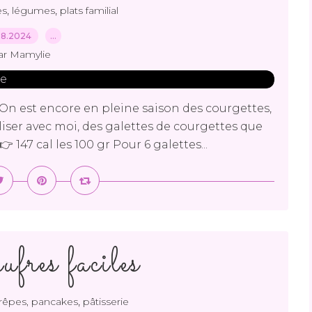
,
,
es
légumes
plats familial
08.2024
…
ar Mamylie
 On est encore en pleine saison des courgettes,
liser avec moi, des galettes de courgettes que
 147 cal les 100 gr Pour 6 galettes...
fres faciles
,
rêpes, pancakes
pâtisserie