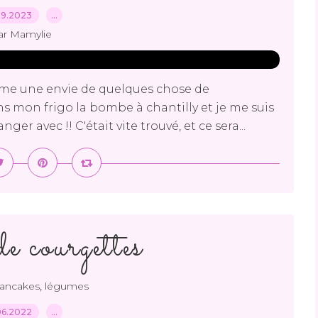
09.2023
…
ar Mamylie
omme une envie de quelques chose de
ans mon frigo la bombe à chantilly et je me suis
er avec !! C'était vite trouvé, et ce sera...
e courgettes
,
pancakes
légumes
06.2022
…