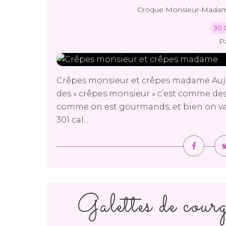
Croque Monsieur-Mada
30.
P
Crêpes monsieur et crêpes madame Aujou
des « crêpes monsieur » c’est comme des
comme on est gourmands, et bien on v
301 cal...
Galettes de courge