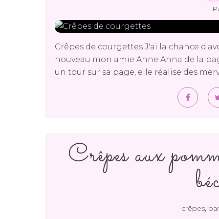
P
Crêpes de courgettes J'ai la chance d'av
nouveau mon amie Anne Anna de la page f
un tour sur sa page, elle réalise des mer
Crêpes aux pomme
bé
crêpes, pa