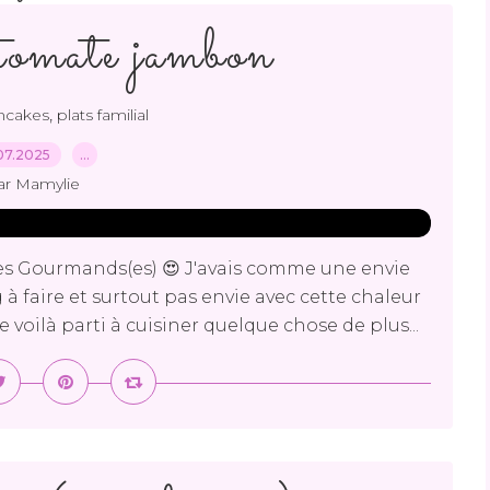
tomate jambon
,
ncakes
plats familial
07.2025
…
ar Mamylie
s Gourmands(es) 😍 J'avais comme une envie
à faire et surtout pas envie avec cette chaleur
 voilà parti à cuisiner quelque chose de plus...