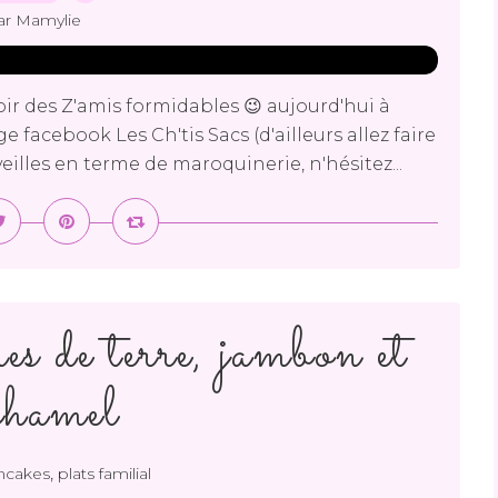
ar Mamylie
oir des Z'amis formidables 😉 aujourd'hui à
acebook Les Ch'tis Sacs (d'ailleurs allez faire
veilles en terme de maroquinerie, n'hésitez...
s de terre, jambon et
chamel
,
ncakes
plats familial