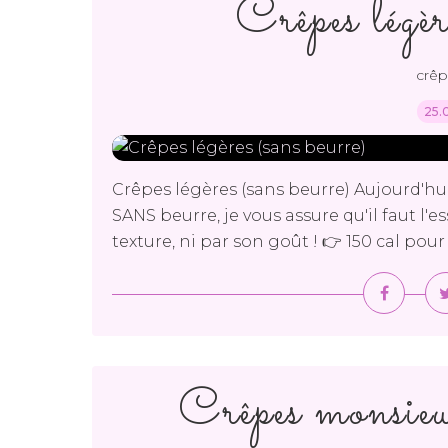
Crêpes légèr
crêp
25.
Crêpes légères (sans beurre) Aujourd'hu
SANS beurre, je vous assure qu'il faut l'e
texture, ni par son goût ! 👉 150 cal pour
Crêpes monsieu