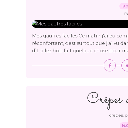
18.
P
Mes gaufres faciles Ce matin j'ai eu c
réconfortant, c'est surtout que j'ai vu d
dit, allez hop fait quelque chose pour mang
Crêpes d
crêpes, 
14.