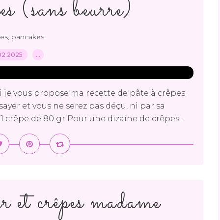
es (sans beurre)
es, pancakes
02.2025
…
i je vous propose ma recette de pâte à crêpes
ssayer et vous ne serez pas déçu, ni par sa
 1 crêpe de 80 gr Pour une dizaine de crêpes...
r et crêpes madame