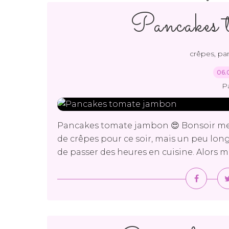
Pancakes 
crêpes, pa
06.
P
Pancakes tomate jambon 😍 Bonsoir me
de crêpes pour ce soir, mais un peu long 
de passer des heures en cuisine. Alors me