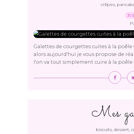
crêpes, pancak
31.
P
Galettes de courgettes cuites à la poêle
alors aujourd'hui je vous propose de réa
l'on va tout simplement cuire à la poêle 
Mes gau
,
,
biscuits
dessert
c