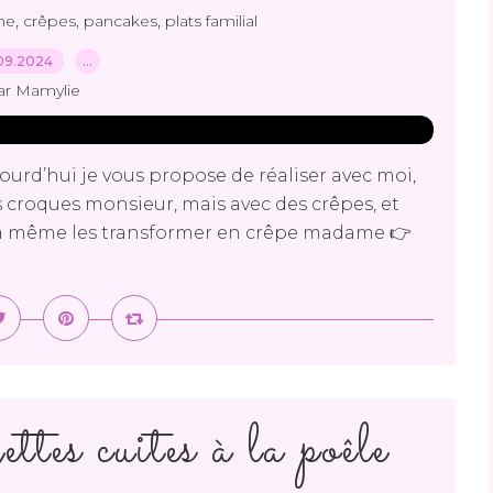
,
,
me
crêpes, pancakes
plats familial
09.2024
…
ar Mamylie
rd’hui je vous propose de réaliser avec moi,
 croques monsieur, mais avec des crêpes, et
a même les transformer en crêpe madame 👉
ttes cuites à la poêle