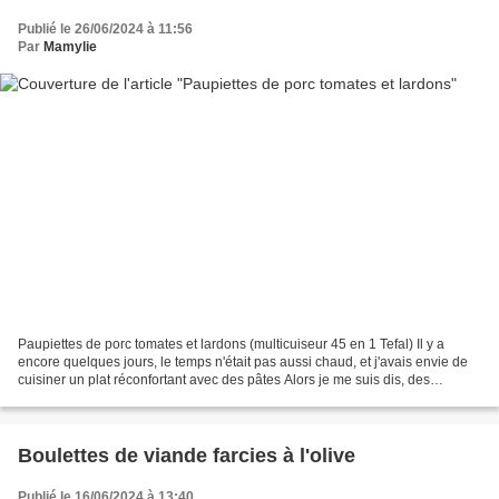
Publié le 26/06/2024 à 11:56
Par
Mamylie
Paupiettes de porc tomates et lardons (multicuiseur 45 en 1 Tefal) Il y a
encore quelques jours, le temps n'était pas aussi chaud, et j'avais envie de
cuisiner un plat réconfortant avec des pâtes Alors je me suis dis, des
paupiettes avec une sauce à base...
Boulettes de viande farcies à l'olive
Publié le 16/06/2024 à 13:40