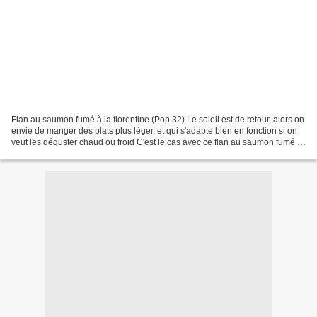
Flan au saumon fumé à la florentine (Pop 32) Le soleil est de retour, alors on
envie de manger des plats plus léger, et qui s'adapte bien en fonction si on
veut les déguster chaud ou froid C'est le cas avec ce flan au saumon fumé à
la florentine Il est...