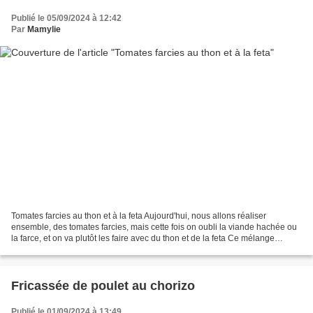
Publié le 05/09/2024 à 12:42
Par
Mamylie
Tomates farcies au thon et à la feta Aujourd'hui, nous allons réaliser
ensemble, des tomates farcies, mais cette fois on oubli la viande hachée ou
la farce, et on va plutôt les faire avec du thon et de la feta Ce mélange
délicieux, va rendre nos tomates...
Fricassée de poulet au chorizo
Publié le 01/09/2024 à 13:49