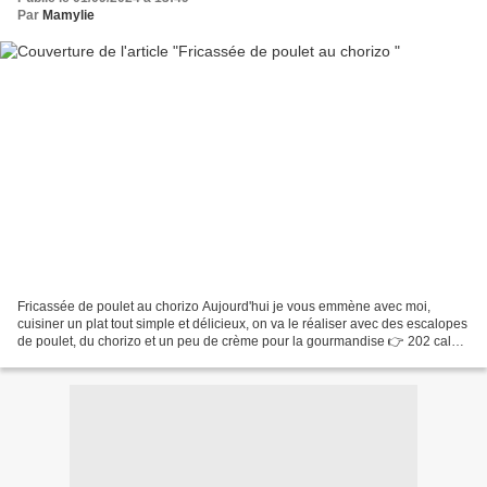
Par
Mamylie
Fricassée de poulet au chorizo Aujourd'hui je vous emmène avec moi,
cuisiner un plat tout simple et délicieux, on va le réaliser avec des escalopes
de poulet, du chorizo et un peu de crème pour la gourmandise 👉 202 cal
les 100 gr Pour 2 à 4 personnes...