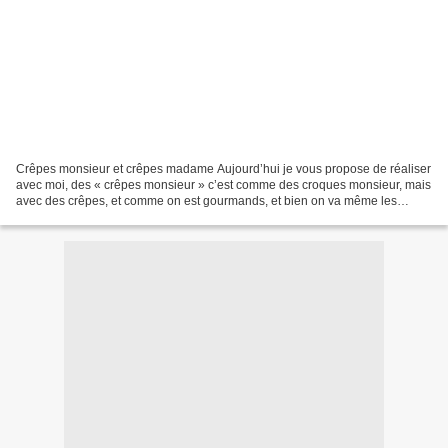
Crêpes monsieur et crêpes madame Aujourd’hui je vous propose de réaliser
avec moi, des « crêpes monsieur » c’est comme des croques monsieur, mais
avec des crêpes, et comme on est gourmands, et bien on va même les
transformer en crêpe madame 👉 301 cal...