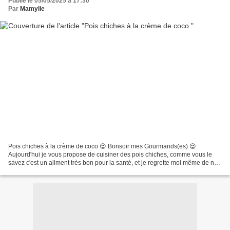
Publié le 05/05/2025 à 17:30
Par
Mamylie
Pois chiches à la crème de coco 😍 Bonsoir mes Gourmands(es) 😍
Aujourd'hui je vous propose de cuisiner des pois chiches, comme vous le
savez c'est un aliment très bon pour la santé, et je regrette moi même de ne
pas le cuisiner assez souvent Alors aujourd'hui...