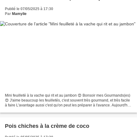
Publié le 07/05/2025 à 17:30
Par
Mamylie
Mini feuilleté à la vache qui rit et au jambon 😍 Bonsoir mes Gourmands(es)
😍 J'aime beaucoup les feuilletés, c'est souvent très gourmand, et très facile
à faire L'avantage aussi c'est qu'on peut les préparer à l'avance. Aujourd'hui
pour le dîné je vais...
Pois chiches à la crème de coco