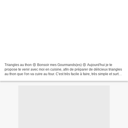
Triangles au thon 😍 Bonsoir mes Gourmands(es) 😍 Aujourd'hui je te
propose te venir avec moi en cuisine, afin de préparer de délicieux triangles
au thon que l'on va cuire au four. C'est très facile à faire, très simple et surtout
si tu fais un rééquilibrage...