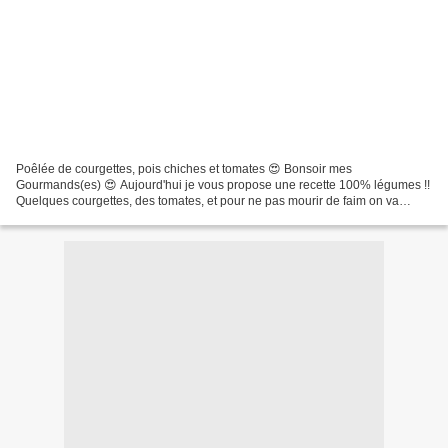
Poêlée de courgettes, pois chiches et tomates 😍 Bonsoir mes
Gourmands(es) 😍 Aujourd'hui je vous propose une recette 100% légumes !!
Quelques courgettes, des tomates, et pour ne pas mourir de faim on va
ajouter des pois chiches. Recette facile à cuisiner,...