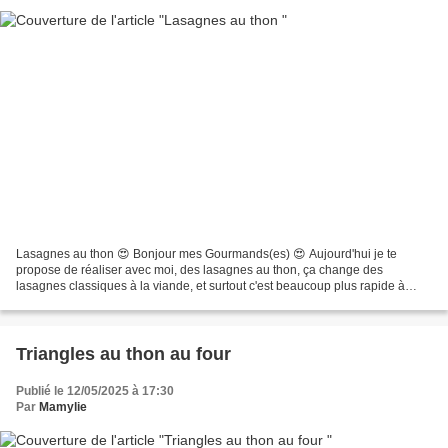
Lasagnes au thon 😍 Bonjour mes Gourmands(es) 😍 Aujourd'hui je te
propose de réaliser avec moi, des lasagnes au thon, ça change des
lasagnes classiques à la viande, et surtout c'est beaucoup plus rapide à
réaliser. Si tu es débutant(e) en cuisine, cette...
Triangles au thon au four
Publié le 12/05/2025 à 17:30
Par
Mamylie