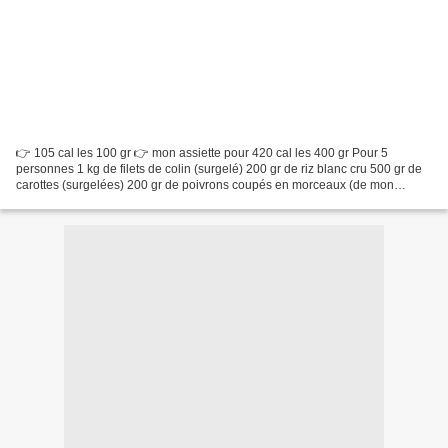
👉 105 cal les 100 gr 👉 mon assiette pour 420 cal les 400 gr Pour 5
personnes 1 kg de filets de colin (surgelé) 200 gr de riz blanc cru 500 gr de
carottes (surgelées) 200 gr de poivrons coupés en morceaux (de mon
potager que j'avais congelés) 2 cs d'huile...