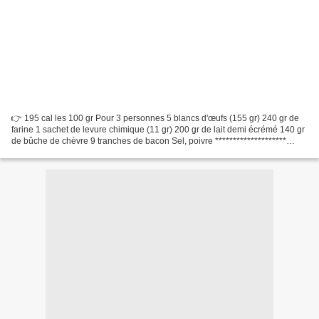
👉 195 cal les 100 gr Pour 3 personnes 5 blancs d'œufs (155 gr) 240 gr de
farine 1 sachet de levure chimique (11 gr) 200 gr de lait demi écrémé 140 gr
de bûche de chèvre 9 tranches de bacon Sel, poivre ********************
Faire la pâte à pancake, en mélangeant...