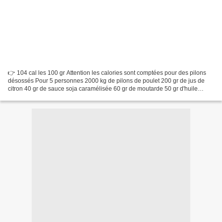
👉 104 cal les 100 gr Attention les calories sont comptées pour des pilons
désossés Pour 5 personnes 2000 kg de pilons de poulet 200 gr de jus de
citron 40 gr de sauce soja caramélisée 60 gr de moutarde 50 gr d'huile
d'olive 100 gr de ketchup 50 gr de...