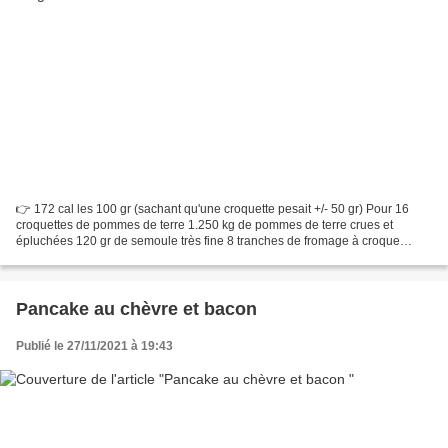
👉 172 cal les 100 gr (sachant qu'une croquette pesait +/- 50 gr) Pour 16
croquettes de pommes de terre 1.250 kg de pommes de terre crues et
épluchées 120 gr de semoule très fine 8 tranches de fromage à croque
monsieur 1 cs d'huile d'olive 20 gr d'eau...
Pancake au chèvre et bacon
Publié le 27/11/2021 à 19:43