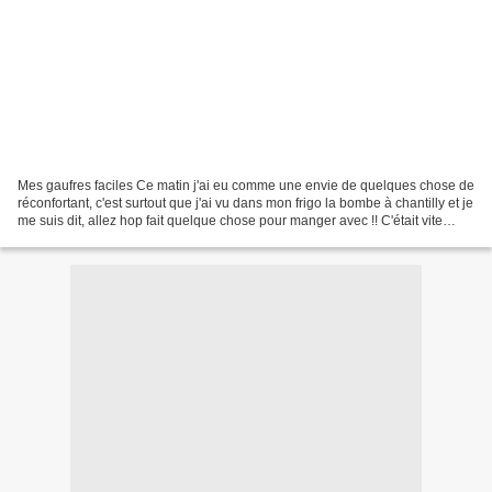
Mes gaufres faciles Ce matin j'ai eu comme une envie de quelques chose de
réconfortant, c'est surtout que j'ai vu dans mon frigo la bombe à chantilly et je
me suis dit, allez hop fait quelque chose pour manger avec !! C'était vite
trouvé, et ce sera...