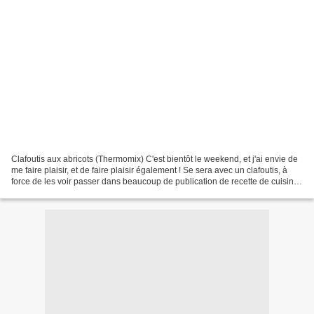
Clafoutis aux abricots (Thermomix) C'est bientôt le weekend, et j'ai envie de
me faire plaisir, et de faire plaisir également ! Se sera avec un clafoutis, à
force de les voir passer dans beaucoup de publication de recette de cuisine,
ça m'a donné envie...