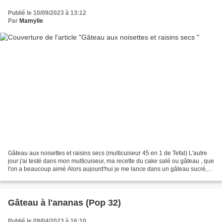
Publié le 10/09/2023 à 13:12
Par
Mamylie
Gâteau aux noisettes et raisins secs (multicuiseur 45 en 1 de Tefal) L'autre
jour j'ai testé dans mon multicuiseur, ma recette du cake salé ou gâteau , que
l'on a beaucoup aimé Alors aujourd'hui je me lance dans un gâteau sucré,
en faite lors d'une randonnée,...
Gâteau à l'ananas (Pop 32)
Publié le 09/04/2023 à 16:10