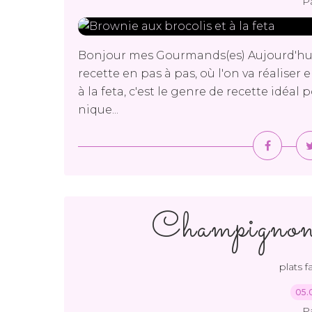
P
Bonjour mes Gourmands(es) Aujourd'hui
recette en pas à pas, où l'on va réalise
à la feta, c'est le genre de recette id
nique...
Champignons
plats f
05.
P