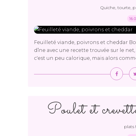
Quiche, tourte, pi
16.
Feuilleté viande, poivrons et cheddar B
dîne avec une recette trouvée sur le net,
c'est un peu calorique, mais alors comment
Poulet et crevett
plats 