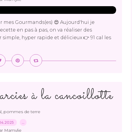
 mes Gourmands(es) 😍 Aujourd'hui je
cette en pas à pas, on va réaliser des
simple, hyper rapide et délicieux 👉 91 cal les
rcies à la cancoillotte
,
l
pommes de terre
04.2025
…
ar Mamylie