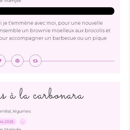
ar Mamylie
 je t'emmène avec moi, pour une nouvelle
r ensemble un brownie moelleux aux brocolis et
éal pour accompagner un barbecue ou un pique
 à la carbonara
,
amilial
légumes
04.2025
…
ar Mamylie