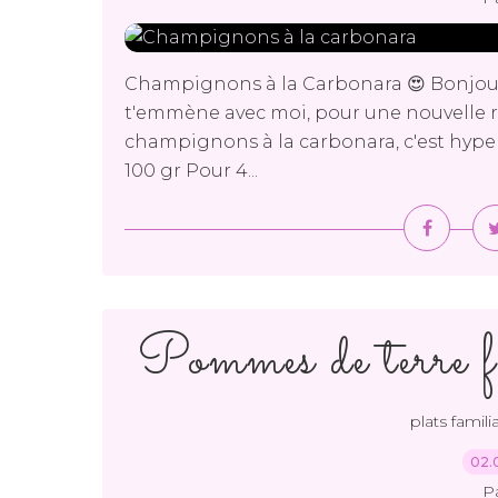
Champignons à la Carbonara 😍 Bonjour
t'emmène avec moi, pour une nouvelle re
champignons à la carbonara, c'est hyper 
100 gr Pour 4...
Pommes de terre fa
plats familia
02.
P