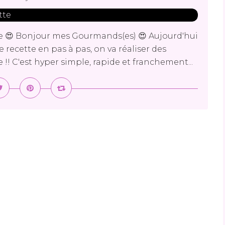
te 😍 Bonjour mes Gourmands(es) 😍 Aujourd'hui
recette en pas à pas, on va réaliser des
 !! C'est hyper simple, rapide et franchement...