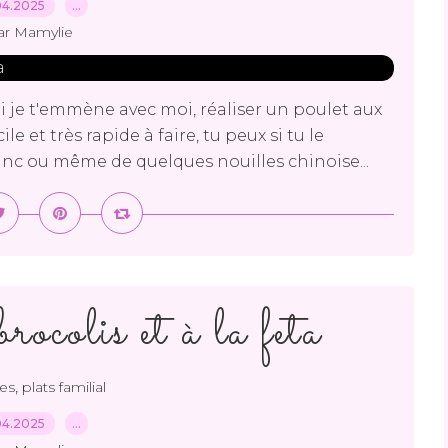
04.2025
…
ar Mamylie
je t'emmène avec moi, réaliser un poulet aux
le et très rapide à faire, tu peux si tu le
nc ou même de quelques nouilles chinoise...
ocolis et à la feta
,
es
plats familial
04.2025
…