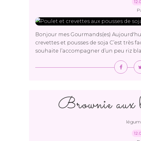
12.
P
Bonjour mes Gourmands(es) Aujourd'hui 
crevettes et pousses de soja C’est très faci
souhaite l’accompagner d’un peu riz bla
Brownie aux br
légum
12.