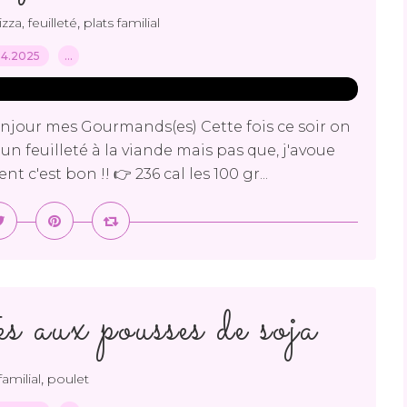
,
zza, feuilleté
plats familial
04.2025
…
onjour mes Gourmands(es) Cette fois ce soir on
 un feuilleté à la viande mais pas que, j'avoue
 c'est bon !! 👉 236 cal les 100 gr...
es aux pousses de soja
,
familial
poulet