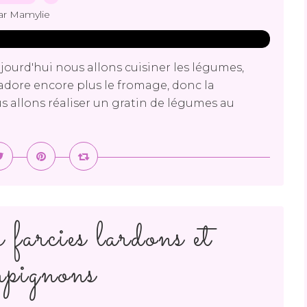
ar Mamylie
jourd'hui nous allons cuisiner les légumes,
j'adore encore plus le fromage, donc la
s allons réaliser un gratin de légumes au
 farcies lardons et
pignons