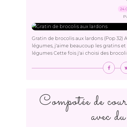
24.
P
Gratin de brocolis aux lardons (Pop 32) 
légumes, j'aime beaucoup les gratins et 
légumes Cette fois j'ai choisi des brocoli
Compotée de courg
avec du