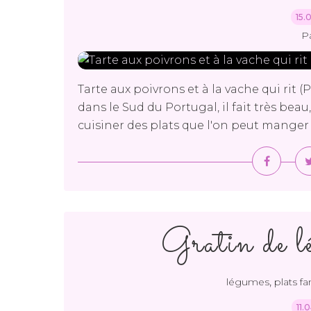
15.
P
Tarte aux poivrons et à la vache qui rit (
dans le Sud du Portugal, il fait très bea
cuisiner des plats que l'on peut manger fr
Gratin de l
,
légumes
plats fa
11.