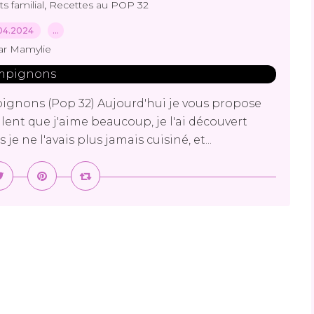
,
ts familial
Recettes au POP 32
04.2024
…
ar Mamylie
pignons (Pop 32) Aujourd'hui je vous propose
ulent que j'aime beaucoup, je l'ai découvert
je ne l'avais plus jamais cuisiné, et...