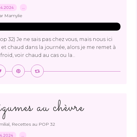
04.2024
…
ar Mamylie
Pop 32) Je ne sais pas chez vous, mais nous ici
u, et chaud dans la journée, alors je me remet à
oid, voir chaud au cas ou la...
égumes au chèvre
,
milial
Recettes au POP 32
04.2024
…