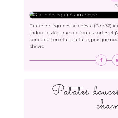
P
Gratin de légumes au chèvre (Pop 32) Au
j'adore les légumes de toutes sortes et 
combinaison était parfaite, puisque nou
chèvre...
Patates douces
cham