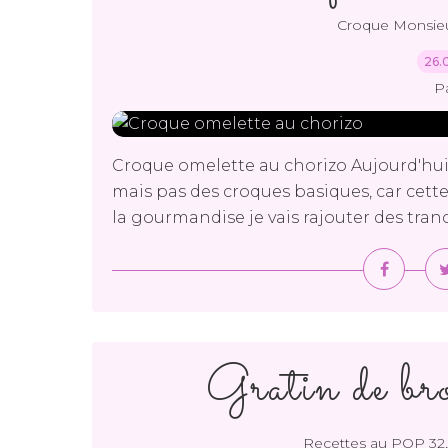
Croque Monsi
26.
P
Croque omelette au chorizo Aujourd'hui 
mais pas des croques basiques, car cette f
la gourmandise je vais rajouter des tranc
Gratin de bro
Recettes au POP 32