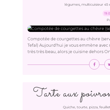
,
légumes
multicuisieur 45 
19.
P
Compotée de courgettes au chèvre (servi 
Tefal) Aujourd'hui je vous emmène avec mo
très très beau, alors je cuisine dehors O
Tarte aux poivrons
Quiche, tourte, pizza, feuille