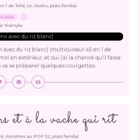
,
,
en 1 de Tefal
riz, risotto
plats familial
04.2024
…
ar Mamylie
avec du riz blanc) (multicuiseur 45 en 1 de
i en extérieur, et oui j'ai la chance qu'il fasse
n va se préparer quelques courgettes...
 et à la vache qui rit
,
,
té
Recettes au POP 32
plats familial