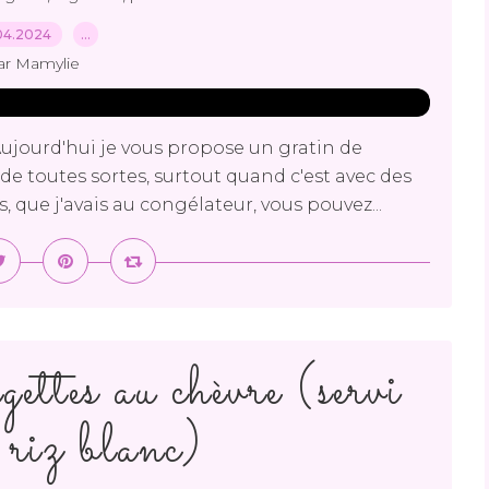
04.2024
…
ar Mamylie
Aujourd'hui je vous propose un gratin de
de toutes sortes, surtout quand c'est avec des
s, que j'avais au congélateur, vous pouvez...
ettes au chèvre (servi
 riz blanc)