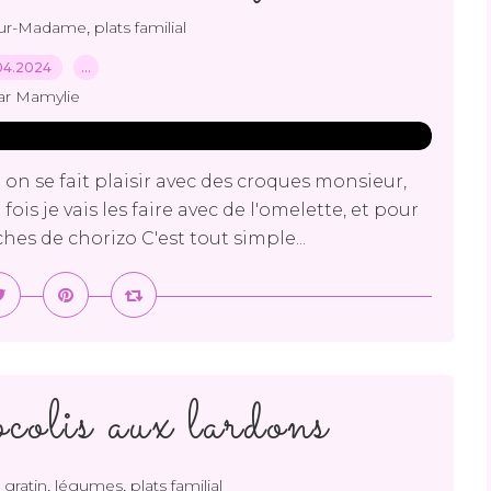
,
eur-Madame
plats familial
04.2024
…
ar Mamylie
on se fait plaisir avec des croques monsieur,
ois je vais les faire avec de l'omelette, et pour
hes de chorizo C'est tout simple...
colis aux lardons
,
,
,
gratin
légumes
plats familial