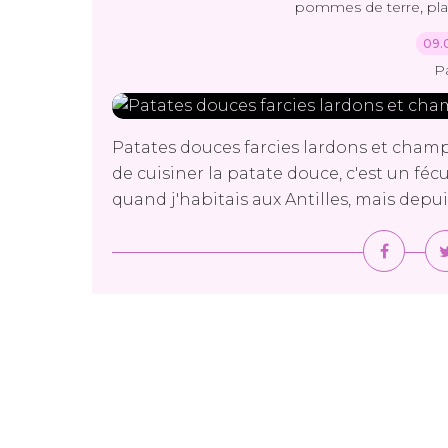
,
pommes de terre
pla
09.
P
Patates douces farcies lardons et cham
de cuisiner la patate douce, c'est un féc
quand j'habitais aux Antilles, mais depuis 