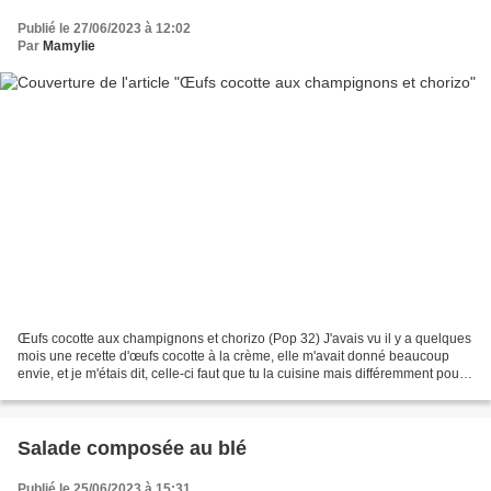
Publié le 27/06/2023 à 12:02
Par
Mamylie
Œufs cocotte aux champignons et chorizo (Pop 32) J'avais vu il y a quelques
mois une recette d'œufs cocotte à la crème, elle m'avait donné beaucoup
envie, et je m'étais dit, celle-ci faut que tu la cuisine mais différemment pour
en faire un plat complet...
Salade composée au blé
Publié le 25/06/2023 à 15:31