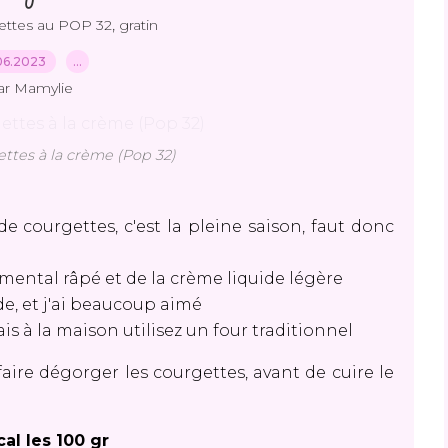
,
ettes au POP 32
gratin
06.2023
…
ar Mamylie
ttes à la crème (Pop 32)
e courgettes, c'est la pleine saison, faut donc
mmental râpé et de la crème liquide légère
de, et j'ai beaucoup aimé
is à la maison utilisez un four traditionnel
aire dégorger les courgettes, avant de cuire le
cal les 100 gr