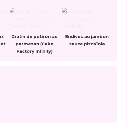
ux
Gratin de potiron au
Endives au jambon
 et
parmesan (Cake
sauce pizzaïola
Factory Infinity)