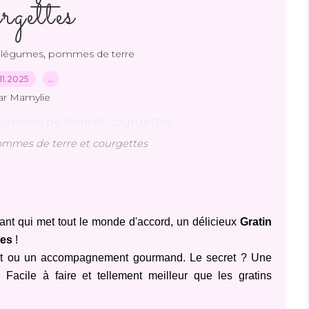
rgettes
,
,
légumes
pommes de terre
11.2025
…
ar Mamylie
ommes de terre et courgettes
ant qui met tout le monde d'accord, un délicieux
Gratin
tes
!
plet ou un accompagnement gourmand. Le secret ? Une
Facile à faire et tellement meilleur que les gratins