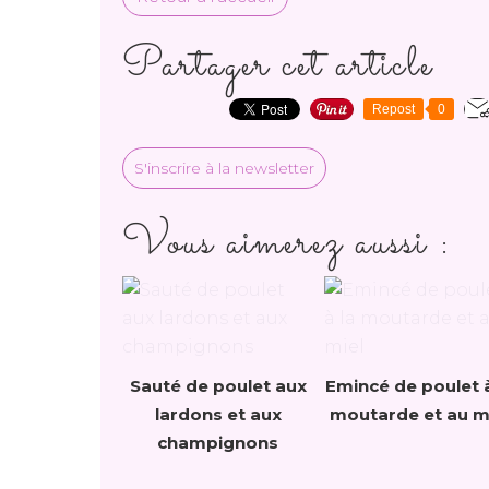
Partager cet article
Repost
0
S'inscrire à la newsletter
Vous aimerez aussi :
Sauté de poulet aux
Emincé de poulet à
lardons et aux
moutarde et au m
champignons