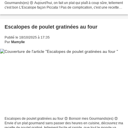
Gourmands(es) 😍 Aujourd'hui, on fait un plat qui plaît à coup sûre, tellement
c'est bon L’Escalope façon Piccata ! Pas de complication, c'est une recette
très facile et rapide à faire....
Escalopes de poulet gratinées au four
Publié le 18/10/2025 à 17:35
Par
Mamylie
Escalopes de poulet gratinées au four 😍 Bonsoir mes Gourmands(es) 😍
Envie d’un plat gourmand sans passer des heures en cuisine, découvrez ma
recette de poulet gratiné, tellement facile et rapide, que tout le monde va