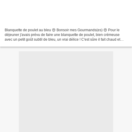
Blanquette de poulet au bleu 😍 Bonsoir mes Gourmands(es) 😍 Pour le
déjeuner j'avais prévu de faire une blanquette de poulet, bien crémeuse
avec un petit goût subtil de bleu, un vrai délice ! C'est sûre il fait chaud et
c'est pas un temps pour une blanquette,...