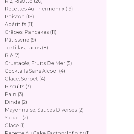
Riz, Risotto
(20)
Recettes Au Thermomix
(19)
Poisson
(18)
Apéritifs
(11)
Crêpes, Pancakes
(11)
Pâtisserie
(9)
Tortillas, Tacos
(8)
Blé
(7)
Crustacés, Fruits De Mer
(5)
Cocktails Sans Alcool
(4)
Glace, Sorbet
(4)
Biscuits
(3)
Pain
(3)
Dinde
(2)
Mayonnaise, Sauces Diverses
(2)
Yaourt
(2)
Glace
(1)
Recette Au Cake Factory Infinity
(1)