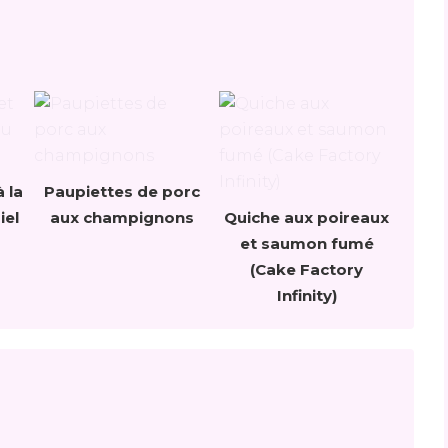
 la
Paupiettes de porc
iel
aux champignons
Quiche aux poireaux
et saumon fumé
(Cake Factory
Infinity)