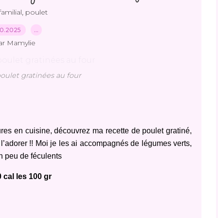
,
familial
poulet
10.2025
…
ar Mamylie
oulet gratinées au four
es en cuisine, découvrez ma recette de poulet gratiné,
a l’adorer !! Moi je les ai accompagnés de légumes verts,
un peu de féculents
 cal les 100 gr