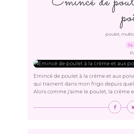
Emincé de poule
po
,
poulet
multic
04.
P
Emincé de poulet à la crème et aux poivr
qui trainent dans mon frigo depuis quel
Alors comme j'aime le poulet, la crème et 