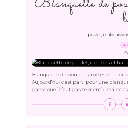
Blanquette de poule
,
poulet
multicuisieur
14.
P
Blanquette de poulet, carottes et haricot
Aujourd'hui c'est parti pour une blanquett
parce que il faut pas se mentir, mais c'est