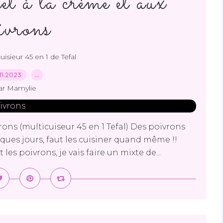
t à la crème et aux
ivrons
uisieur 45 en 1 de Tefal
11.2023
…
ar Mamylie
ons (multicuiseur 45 en 1 Tefal) Des poivrons
ques jours, faut les cuisiner quand même !!
les poivrons, je vais faire un mixte de...