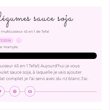
légumes sauce soja
,
multicuisieur 45 en 1 de Tefal
03.2024
…
ar Mamylie
iseur 45 en 1 Tefal) Aujourd'hui je vous
et sauce soja, à laquelle je vais ajouter
complet je l'ai servi avec du riz blanc J'ai...