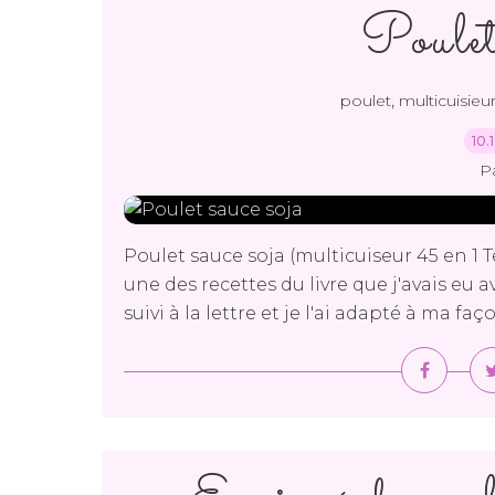
Poulet
,
poulet
multicuisieur
10.
P
Poulet sauce soja (multicuiseur 45 en 1 T
une des recettes du livre que j'avais eu a
suivi à la lettre et je l'ai adapté à ma faç