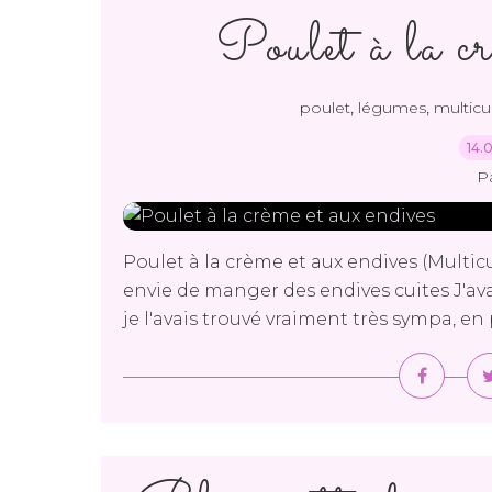
Poulet à la cr
,
,
poulet
légumes
multicui
14.
P
Poulet à la crème et aux endives (Multicu
envie de manger des endives cuites J'avai
je l'avais trouvé vraiment très sympa, en plu