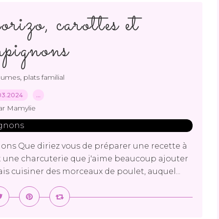
rizo, carottes et
pignons
,
gumes
plats familial
03.2024
…
ar Mamylie
ons Que diriez vous de préparer une recette à
t une charcuterie que j'aime beaucoup ajouter
ais cuisiner des morceaux de poulet, auquel...