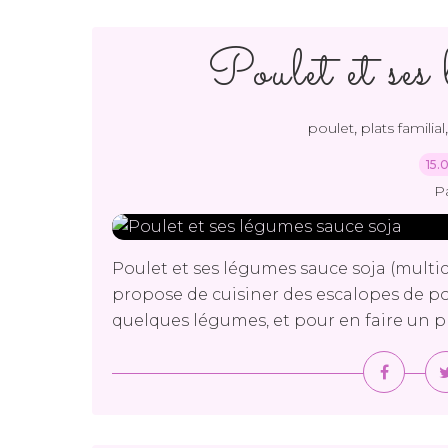
Poulet et ses 
,
poulet
plats familial
15.
P
Poulet et ses légumes sauce soja (multicu
propose de cuisiner des escalopes de poul
quelques légumes, et pour en faire un plat 