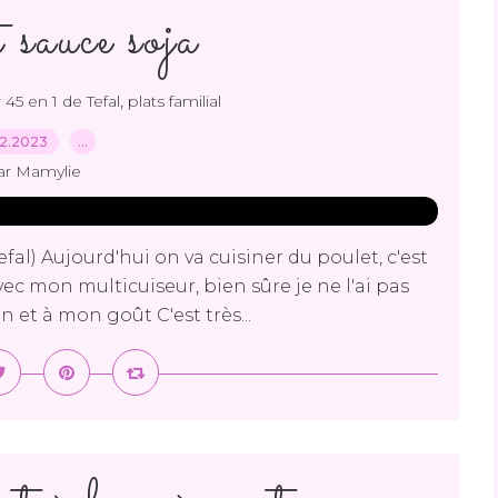
 sauce soja
,
 45 en 1 de Tefal
plats familial
12.2023
…
ar Mamylie
efal) Aujourd'hui on va cuisiner du poulet, c'est
vec mon multicuiseur, bien sûre je ne l'ai pas
on et à mon goût C'est très...