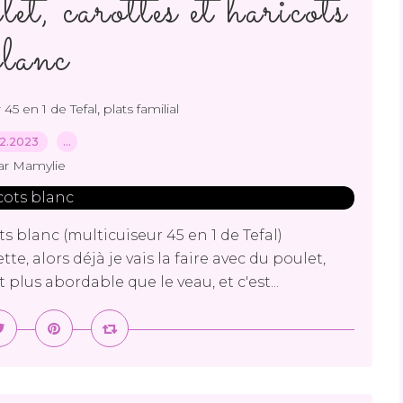
t, carottes et haricots
blanc
,
 45 en 1 de Tefal
plats familial
12.2023
…
ar Mamylie
s blanc (multicuiseur 45 en 1 de Tefal)
e, alors déjà je vais la faire avec du poulet,
 plus abordable que le veau, et c'est...