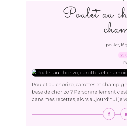
Poulet au cho
cham
,
poulet
lé
25.
P
Poulet au chorizo, carottes et champign
base de chorizo ? Personnellement c'es
dans mes recettes, alors aujourd'hui je v