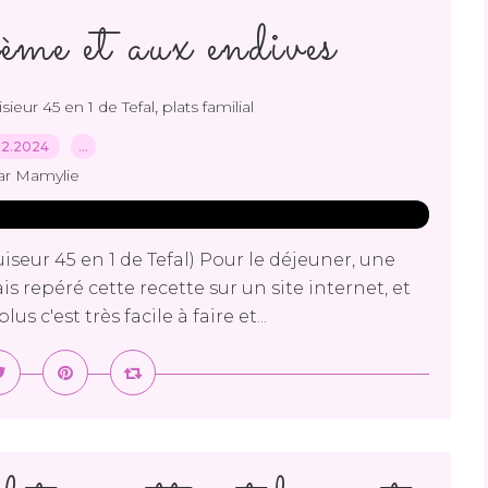
ème et aux endives
,
sieur 45 en 1 de Tefal
plats familial
02.2024
…
ar Mamylie
iseur 45 en 1 de Tefal) Pour le déjeuner, une
s repéré cette recette sur un site internet, et
s c'est très facile à faire et...