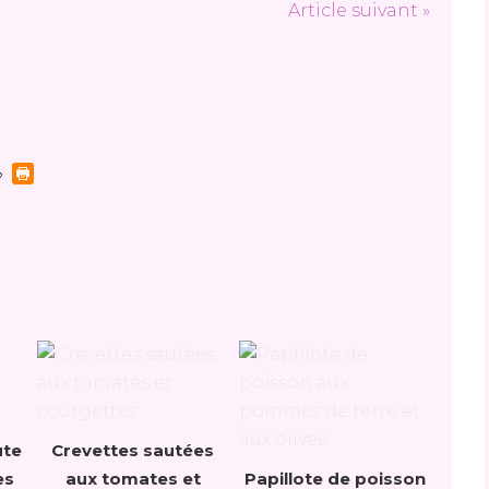
Article suivant »
ute
Crevettes sautées
es
aux tomates et
Papillote de poisson