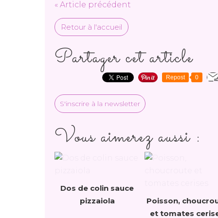
« Article précédent
Retour à l'accueil
Partager cet article
Repost
0
S'inscrire à la newsletter
Vous aimerez aussi :
Dos de colin sauce
pizzaiola
Poisson, choucro
et tomates ceris