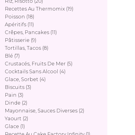
Riz, Risotto
(20)
Recettes Au Thermomix
(19)
Poisson
(18)
Apéritifs
(11)
Crêpes, Pancakes
(11)
Pâtisserie
(9)
Tortillas, Tacos
(8)
Blé
(7)
Crustacés, Fruits De Mer
(5)
Cocktails Sans Alcool
(4)
Glace, Sorbet
(4)
Biscuits
(3)
Pain
(3)
Dinde
(2)
Mayonnaise, Sauces Diverses
(2)
Yaourt
(2)
Glace
(1)
Recette Au Cake Factory Infinity
(1)