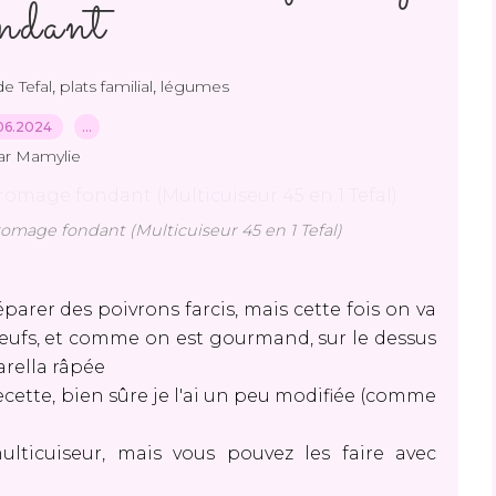
ondant
,
,
de Tefal
plats familial
légumes
06.2024
…
ar Mamylie
fromage fondant (Multicuiseur 45 en 1 Tefal)
parer des poivrons farcis, mais cette fois on va
 œufs, et comme on est gourmand, sur le dessus
arella râpée
cette, bien sûre je l'ai un peu modifiée (comme
ulticuiseur, mais vous pouvez les faire avec