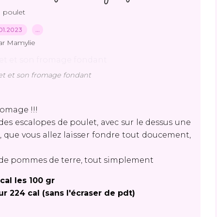
poulet
01.2023
…
ar Mamylie
et et son fromage fondant
romage !!!
des escalopes de poulet, avec sur le dessus une
que vous allez laisser fondre tout doucement,
 de pommes de terre, tout simplement
 cal les 100 gr
r 224 cal (sans l'écraser de pdt)