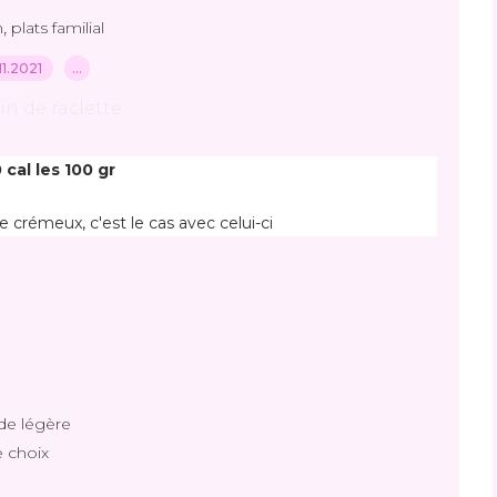
,
n
plats familial
.11.2021
…
 cal les 100 gr
e crémeux, c'est le cas avec celui-ci 
ide légère
e choix