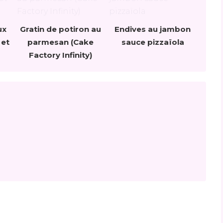
ux
Gratin de potiron au
Endives au jambon
 et
parmesan (Cake
sauce pizzaïola
Factory Infinity)