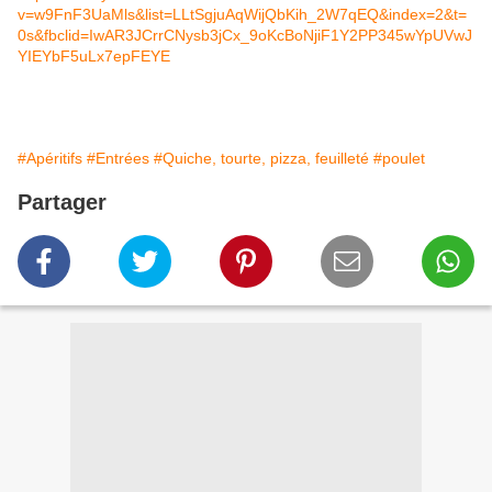
v=w9FnF3UaMls&list=LLtSgjuAqWijQbKih_2W7qEQ&index=2&t=
0s&fbclid=IwAR3JCrrCNysb3jCx_9oKcBoNjiF1Y2PP345wYpUVwJ
YIEYbF5uLx7epFEYE
#Apéritifs
#Entrées
#Quiche, tourte, pizza, feuilleté
#poulet
Partager