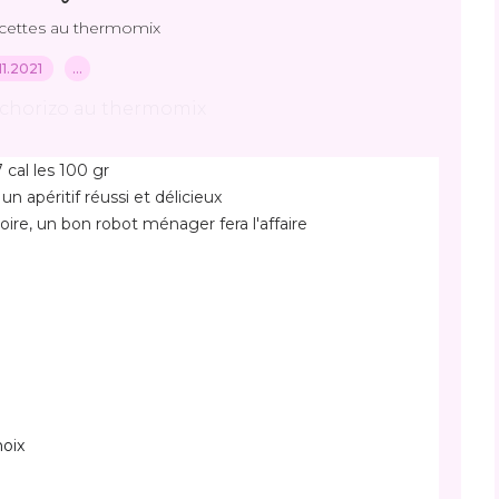
cettes au thermomix
.11.2021
…
 cal les 100 gr 
n apéritif réussi et délicieux 
ire, un bon robot ménager fera l'affaire
hoix