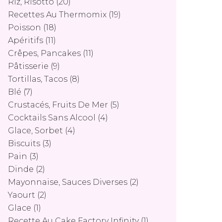
Riz, Risotto
(20)
Recettes Au Thermomix
(19)
Poisson
(18)
Apéritifs
(11)
Crêpes, Pancakes
(11)
Pâtisserie
(9)
Tortillas, Tacos
(8)
Blé
(7)
Crustacés, Fruits De Mer
(5)
Cocktails Sans Alcool
(4)
Glace, Sorbet
(4)
Biscuits
(3)
Pain
(3)
Dinde
(2)
Mayonnaise, Sauces Diverses
(2)
Yaourt
(2)
Glace
(1)
Recette Au Cake Factory Infinity
(1)