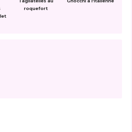
Tagliatelles au
Gnocchi à l'italienne
s
roquefort
let