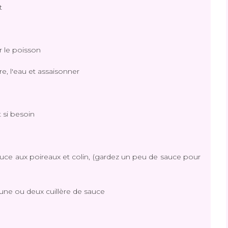
nt
r le poisson
e, l'eau et assaisonner
t si besoin
sauce aux poireaux et colin, (gardez un peu de sauce pour
s une ou deux cuillère de sauce