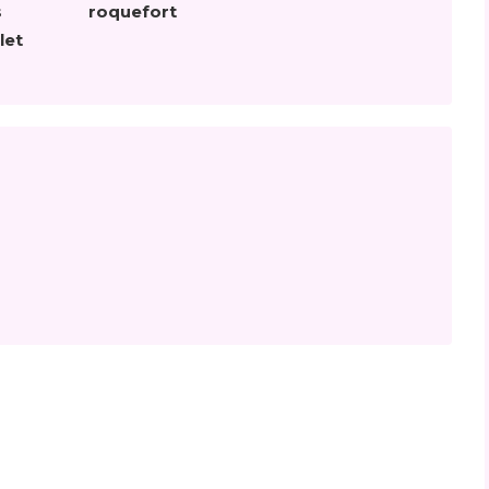
s
roquefort
let