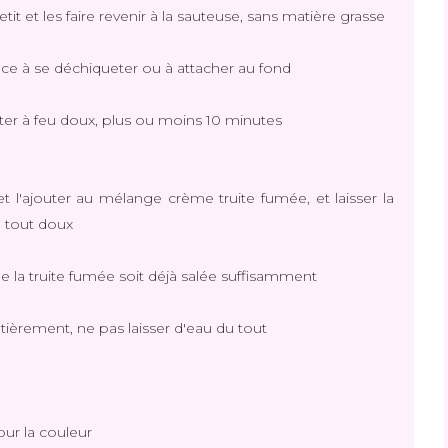
t et les faire revenir à la sauteuse, sans matière grasse
ndance à se déchiqueter ou à attacher au fond
joter à feu doux, plus ou moins 10 minutes
t l'ajouter au mélange crème truite fumée, et laisser la
u tout doux
que la truite fumée soit déjà salée suffisamment
ntièrement, ne pas laisser d'eau du tout
our la couleur