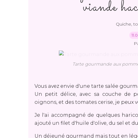
viande hac
Quiche, tou
11.
P
Tarte gourmande aux pommes
Vous avez envie d'une tarte salée gourma
Un petit délice, avec sa couche de 
oignons, et des tomates cerise, je peux v
Je l'ai accompagné de quelques haricots 
ajouté un filet d'huile d'olive, du sel et
Un déjeuné gourmand mais tout en lég