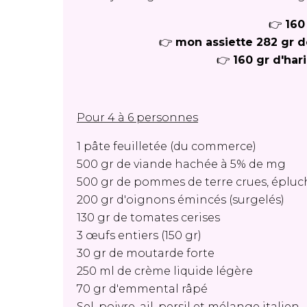
👉
160
👉
mon assiette 282 gr d
👉
160 gr d'har
Pour 4 à 6 personnes
1 pâte feuilletée (du commerce)
500 gr de viande hachée à 5% de mg
500 gr de pommes de terre crues, épluc
200 gr d'oignons émincés (surgelés)
130 gr de tomates cerises
3 œufs entiers (150 gr)
30 gr de moutarde forte
250 ml de crème liquide légère
70 gr d'emmental râpé
Sel, poivre, ail, persil et mélange italien