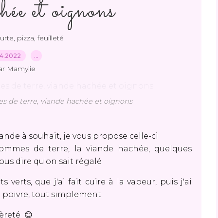
hée et oignons
rte, pizza, feuilleté
04.2022
…
ar Mamylie
 de terre, viande hachée et oignons
nde à souhait, je vous propose celle-ci
pommes de terre, la viande hachée, quelques
ous dire qu'on sait régalé
verts, que j'ai fait cuire à la vapeur, puis j'ai
 du poivre, tout simplement
èreté 😊