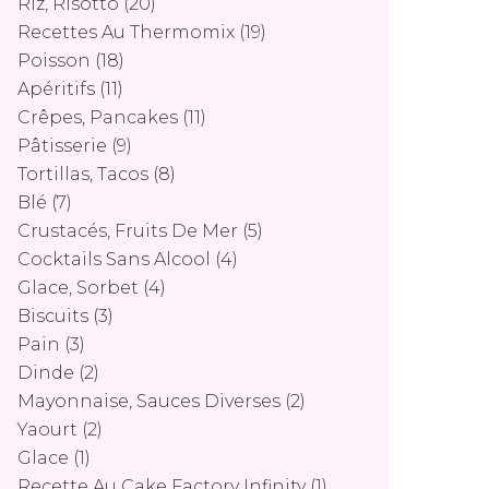
Riz, Risotto
(20)
Recettes Au Thermomix
(19)
Poisson
(18)
Apéritifs
(11)
Crêpes, Pancakes
(11)
Pâtisserie
(9)
Tortillas, Tacos
(8)
Blé
(7)
Crustacés, Fruits De Mer
(5)
Cocktails Sans Alcool
(4)
Glace, Sorbet
(4)
Biscuits
(3)
Pain
(3)
Dinde
(2)
Mayonnaise, Sauces Diverses
(2)
Yaourt
(2)
Glace
(1)
Recette Au Cake Factory Infinity
(1)