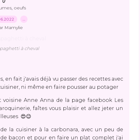
,
gumes
oeufs
06.2022
…
ar Mamylie
paghetti à cheval
, en fait j'avais déjà vu passer des recettes avec
 cuisiner, ni même en faire pousser au potager
et voisine Anne Anna de la page facebook
Les
roquinerie, faîtes vous plaisir et allez jeter un
illeuses 😍😉
 de la cuisiner à la carbonara, avec un peu de
de bacon et pour en faire un plat complet j'ai