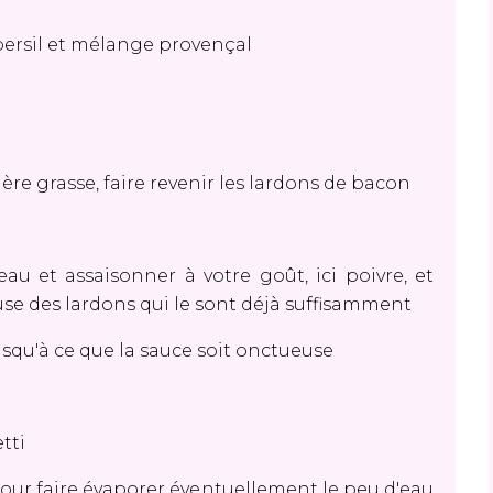
, persil et mélange provençal
ère grasse, faire revenir les lardons de bacon
eau et assaisonner à votre goût, ici poivre, et
use des lardons qui le sont déjà suffisamment
usqu'à ce que la sauce soit onctueuse
etti
pour faire évaporer éventuellement le peu d'eau