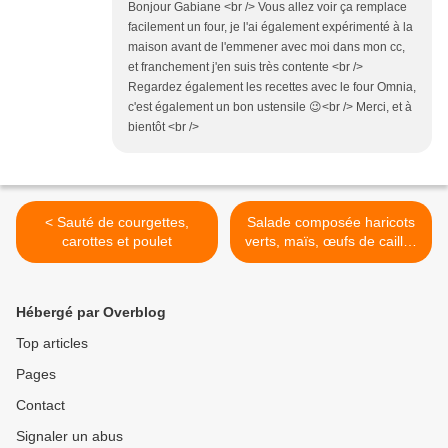
Bonjour Gabiane <br /> Vous allez voir ça remplace
facilement un four, je l'ai également expérimenté à la
maison avant de l'emmener avec moi dans mon cc,
et franchement j'en suis très contente <br />
Regardez également les recettes avec le four Omnia,
c'est également un bon ustensile 😉<br /> Merci, et à
bientôt <br />
< Sauté de courgettes,
Salade composée haricots
carottes et poulet
verts, maïs, œufs de cailles
et avocat >
Hébergé par Overblog
Top articles
Pages
Contact
Signaler un abus