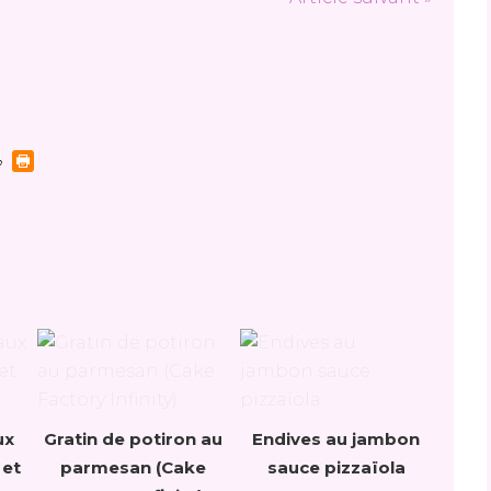
ux
Gratin de potiron au
Endives au jambon
 et
parmesan (Cake
sauce pizzaïola