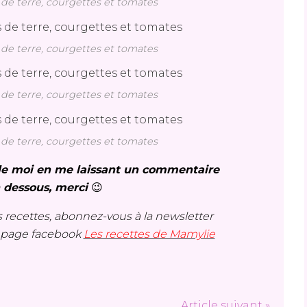
 terre, courgettes et tomates
 terre, courgettes et tomates
 terre, courgettes et tomates
 terre, courgettes et tomates
s le moi en me laissant un commentaire
n dessous, merci
😉
 recettes, abonnez-vous à la newsletter
a page facebook
Les recettes de Mamylie
Article suivant »