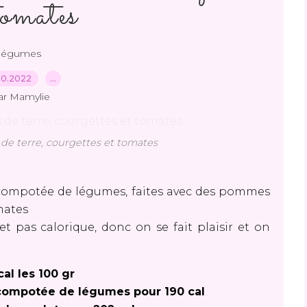
tomates
légumes
10.2022
…
ar Mamylie
 terre, courgettes et tomates
 compotée de légumes, faites avec des pommes
omates
et pas calorique, donc on se fait plaisir et on
cal les 100 gr
compotée de légumes pour 190 cal