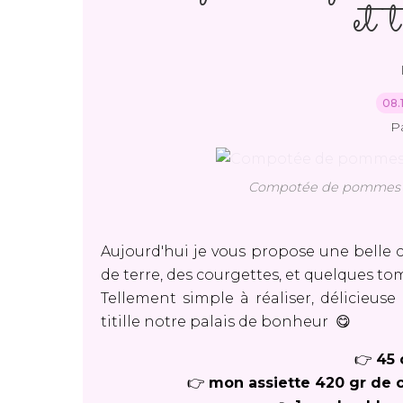
et 
08.
P
Compotée de pommes de
Aujourd'hui je vous propose une belle
de terre, des courgettes, et quelques t
Tellement simple à réaliser, délicieuse 
titille notre palais de bonheur 😋
👉
45 
👉
mon assiette 420 gr de 