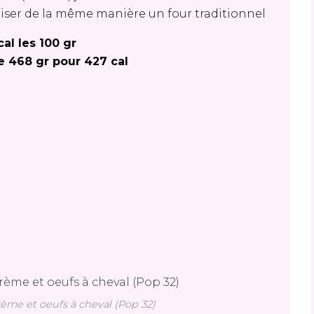
tiliser de la même manière un four traditionnel
cal les 100 gr
e 468 gr pour 427 cal
rème et oeufs à cheval (Pop 32)