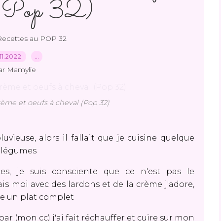
 (Pop 32)
Recettes au POP 32
11.2022
…
ar Mamylie
rème et oeufs à cheval (Pop 32)
vieuse, alors il fallait que je cuisine quelque
s légumes
les, je suis consciente que ce n'est pas le
s moi avec des lardons et de la crème j'adore,
ire un plat complet
 (mon cc) j'ai fait réchauffer et cuire sur mon