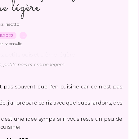
e légère
riz, risotto
11.2022
…
ar Mamylie
s, petits pois et crème légère
est pas souvent que j'en cuisine car ce n'est pas
e, j'ai préparé ce riz avec quelques lardons, des
t c'est une idée sympa si il vous reste un peu de
 cuisiner