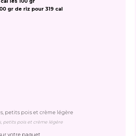
 cal les 100 gr
00 gr de riz pour 319 cal
s, petits pois et crème légère
 sur votre paquet