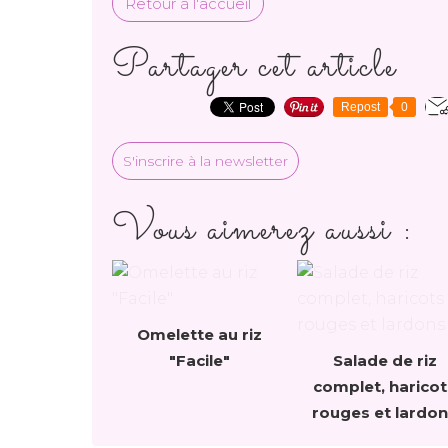
Retour à l'accueil
Partager cet article
Repost
0
S'inscrire à la newsletter
Vous aimerez aussi :
Omelette au riz
"Facile"
Salade de riz
complet, haricot
rouges et lardo