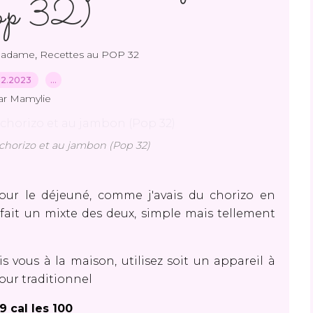
op 32)
,
Madame
Recettes au POP 32
02.2023
…
ar Mamylie
horizo et au jambon (Pop 32)
pour le déjeuné, comme j'avais du chorizo en
fait un mixte des deux, simple mais tellement
s vous à la maison, utilisez soit un appareil à
our traditionnel
9 cal les 100