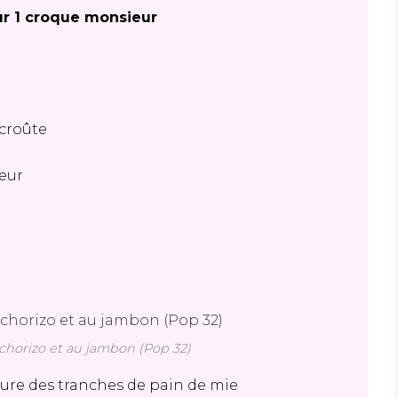
ur 1 croque monsieur
 croûte
eur
horizo et au jambon (Pop 32)
eure des tranches de pain de mie