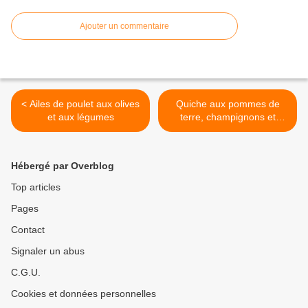
Ajouter un commentaire
< Ailes de poulet aux olives
Quiche aux pommes de
et aux légumes
terre, champignons et
chorizo (four Omnia) >
Hébergé par Overblog
Top articles
Pages
Contact
Signaler un abus
C.G.U.
Cookies et données personnelles