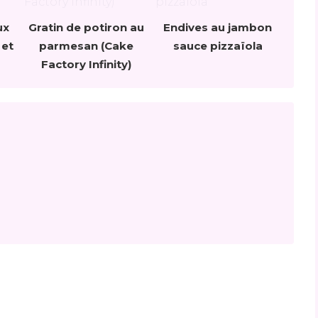
ux
Gratin de potiron au
Endives au jambon
 et
parmesan (Cake
sauce pizzaïola
Factory Infinity)