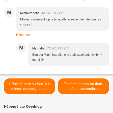
M
Minimirabelle
16/08/2023 21:29
Elle est carrément top ta tarte, elle associe plein de bonnes
choses !
Répondre
M
Mamylie
17/08/2023 09:16
Bonjour Minimirabelle, elle était excellente 👍<br />
merci 😍
< Roti de porc au four, à la
Tomates farcies au thon,
crème, champignons et
maïs et concombre >
petits pois
Hébergé par Overblog