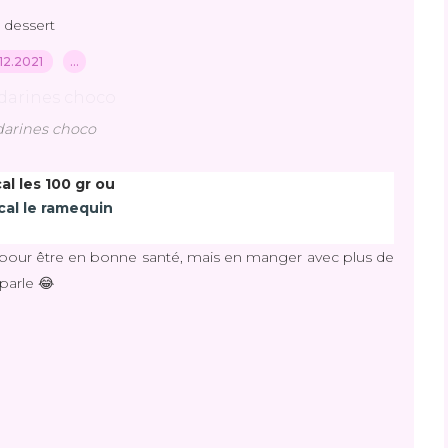
dessert
12.2021
…
arines choco
al les 100 gr ou
cal le ramequin
le pour être en bonne santé, mais en manger avec plus de
 parle 😂