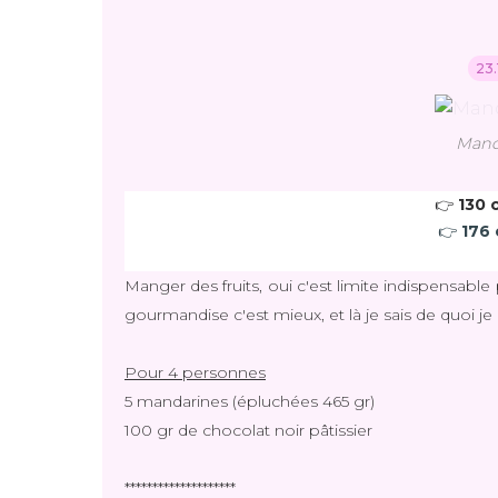
23.
Mand
👉 
130 c
👉 
176 
Manger des fruits, oui c'est limite indispensab
gourmandise c'est mieux, et là je sais de quoi je
Pour 4 personnes
5 mandarines (épluchées 465 gr)
100 gr de chocolat noir pâtissier
********************