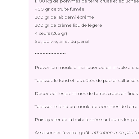
1.100 kg de pommes de terre crues et épluchée
400 gr de truite fumée
200 gr de lait demi écrémé
200 gr de crème liquide légère
4 œufs (266 gr)
Sel, poivre, ail et du persil
********************
Prévoir un moule à manquer ou un moule à char
Tapissez le fond et les côtés de papier sulfurisé
Découper les pommes de terres crues en fines 
Tapisser le fond du moule de pommes de terre
Puis ajouter de la truite fumée sur toutes les 
Assaisonner à votre goût,
attention à ne pas tr