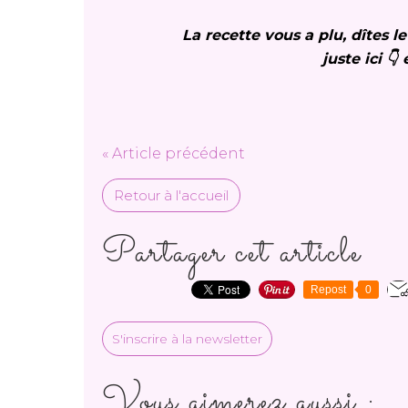
La recette vous a plu, dîtes 
juste ici 👇
« Article précédent
Retour à l'accueil
Partager cet article
Repost
0
S'inscrire à la newsletter
Vous aimerez aussi :