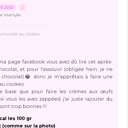
02.2022
…
ar Mamylie
chocolat au cookeo
r ma
page facebook
vous avez dû lire cet après-
ocolat, et pour l'assouvir (obligée hein, je ne
u chocolat)😂 donc je m'apprêtais à faire une
 au cookeo
ême base que pour faire les crèmes aux œufs
o
si vous les avez zappées) j'ai juste rajouter du
s sont trop bonnes !!!
cal les 100 gr
ot (comme sur la photo)