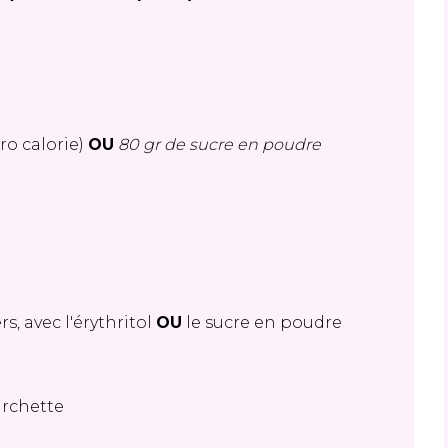
éro calorie)
OU
80 gr de sucre en poudre
s, avec l'érythritol
OU
le sucre en poudre
urchette