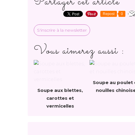
Partager cet article
Repost
0
S'inscrire à la newsletter
Vous aimerez aussi :
Soupe au poulet 
Soupe aux blettes,
nouilles chinois
carottes et
vermicelles