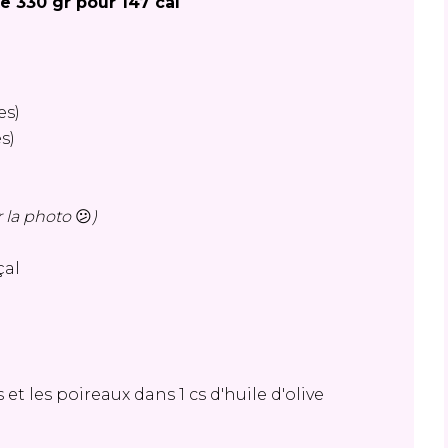
e 330 gr pour 147 cal
es)
s)
r la photo
😕
)
çal
s et les poireaux dans 1 cs d'huile d'olive