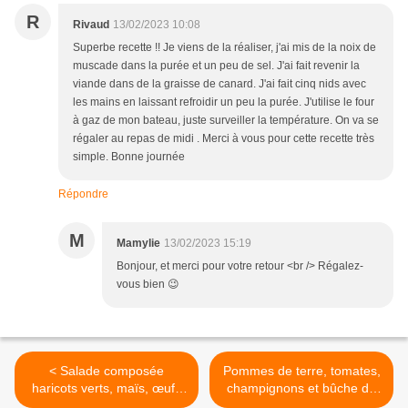
R
Rivaud
13/02/2023 10:08
Superbe recette !! Je viens de la réaliser, j'ai mis de la noix de
muscade dans la purée et un peu de sel. J'ai fait revenir la
viande dans de la graisse de canard. J'ai fait cinq nids avec
les mains en laissant refroidir un peu la purée. J'utilise le four
à gaz de mon bateau, juste surveiller la température. On va se
régaler au repas de midi . Merci à vous pour cette recette très
simple. Bonne journée
Répondre
M
Mamylie
13/02/2023 15:19
Bonjour, et merci pour votre retour <br /> Régalez-
vous bien 😉
< Salade composée
Pommes de terre, tomates,
haricots verts, maïs, œufs
champignons et bûche de
de cailles et avocat
chèvre au four (four Omnia)