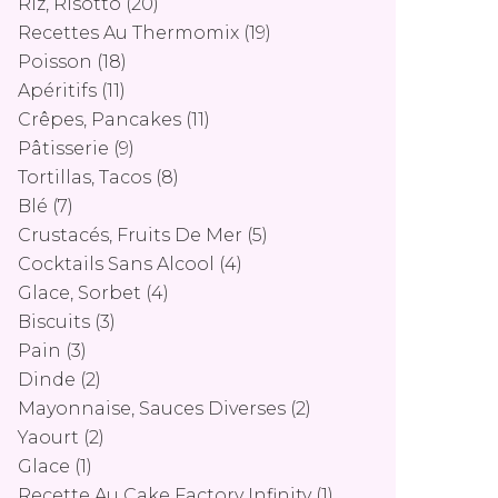
Riz, Risotto
(20)
Recettes Au Thermomix
(19)
Poisson
(18)
Apéritifs
(11)
Crêpes, Pancakes
(11)
Pâtisserie
(9)
Tortillas, Tacos
(8)
Blé
(7)
Crustacés, Fruits De Mer
(5)
Cocktails Sans Alcool
(4)
Glace, Sorbet
(4)
Biscuits
(3)
Pain
(3)
Dinde
(2)
Mayonnaise, Sauces Diverses
(2)
Yaourt
(2)
Glace
(1)
Recette Au Cake Factory Infinity
(1)