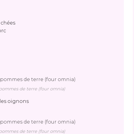
uchées
orc
s pommes de terre (four omnia)
 les oignons
s pommes de terre (four omnia)