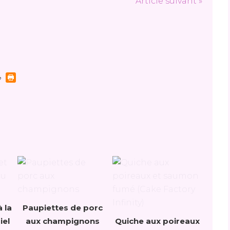
Article suivant »
 la
Paupiettes de porc
iel
aux champignons
Quiche aux poireaux