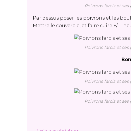
Poivrons farcis et se
Par dessus poser les poivrons et les boule
Mettre le couvercle, et faire cuire +/- 1
Poivrons farcis et se
Bon
Poivrons farcis et se
Poivrons farcis et se