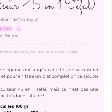
uiseur 45 en 1 Tefal)
,
45 en 1 de Tefal
boeuf
05.2023
…
ar Mamylie
mes de terre (Multicuiseur 45 en 1 Tefal)
de légumes mélangés, cette fois on va cuisiner
et pour en faire un plat complet on va ajouter
ticuiseur 45 en 1 Tefal, mais ce n'est pas une
a très bien l'affaire !
 cal les 100 gr