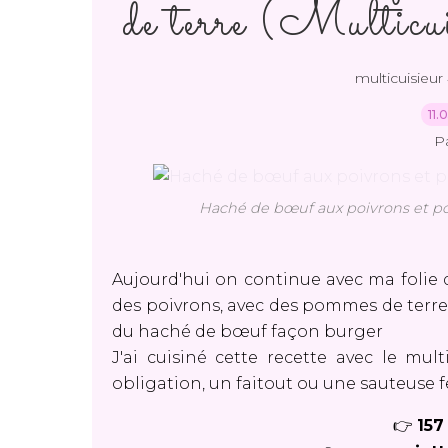
de terre (Multic
multicuisieur 
11.
P
Haché de bœuf aux poivrons et pom
Aujourd'hui on continue avec ma folie 
des poivrons, avec des pommes de terre 
du haché de bœuf façon burger
J'ai cuisiné cette recette avec le mul
obligation, un faitout ou une sauteuse fer
👉
157