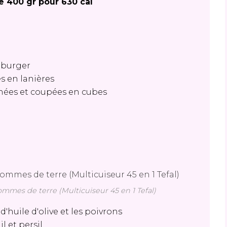
e 400 gr pour 630 cal
n burger
s en lanières
chées et coupées en cubes
mes de terre (Multicuiseur 45 en 1 Tefal)
d'huile d'olive et les poivrons
il et persil