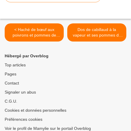
< Haché de bœuf aux
Dos de cabillaud à la
poivrons et pommes de
vapeur et ses pommes de
terre (Multicuiseur 45 en 1
terre aux poivrons
Tefal)
(Multicuiseur 45 en 1 Tefal)
>
Hébergé par Overblog
Top articles
Pages
Contact
Signaler un abus
C.G.U.
Cookies et données personnelles
Préférences cookies
Voir le profil de Mamylie sur le portail Overblog