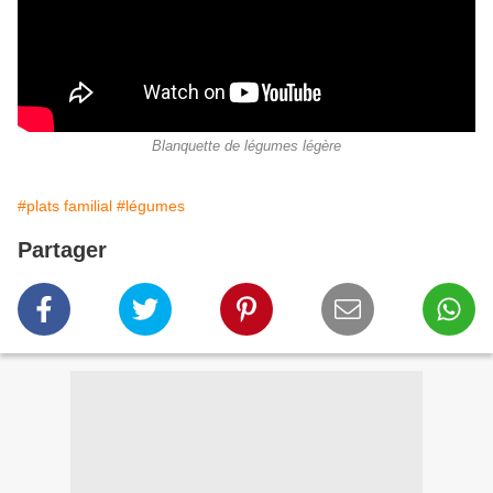
Blanquette de légumes légère
#plats familial
#légumes
Partager