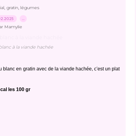
,
,
ial
gratin
légumes
02.2025
…
ar Mamylie
blanc à la viande hachée
 blanc en gratin avec de la viande hachée, c'est un plat
cal les 100 gr