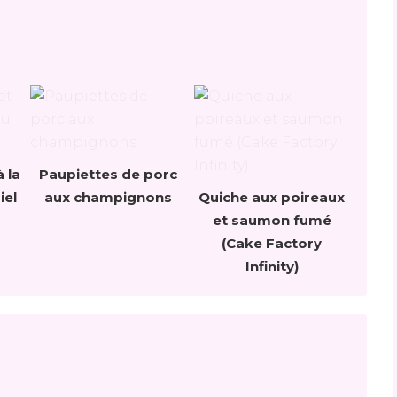
 la
Paupiettes de porc
iel
aux champignons
Quiche aux poireaux
et saumon fumé
(Cake Factory
Infinity)